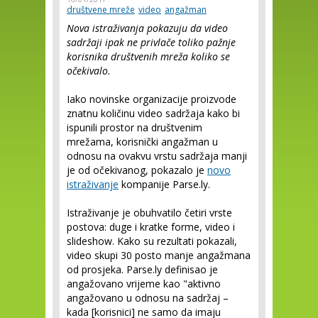
društvene mreže
video
angažman
Nova istraživanja pokazuju da video
sadržaji ipak ne privlače toliko pažnje
korisnika društvenih mreža koliko se
očekivalo.
Iako novinske organizacije proizvode
znatnu količinu video sadržaja kako bi
ispunili prostor na društvenim
mrežama, korisnički angažman u
odnosu na ovakvu vrstu sadržaja manji
je od očekivanog, pokazalo je
novo
istraživanje
kompanije Parse.ly.
Istraživanje je obuhvatilo četiri vrste
postova: duge i kratke forme, video i
slideshow. Kako su rezultati pokazali,
video skupi 30 posto manje angažmana
od prosjeka. Parse.ly definisao je
angažovano vrijeme kao "aktivno
angažovano u odnosu na sadržaj –
kada [korisnici] ne samo da imaju