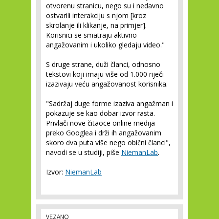
otvorenu stranicu, nego su i nedavno
ostvarili interakciju s njom [kroz
skrolanje ili klikanje, na primjer].
Korisnici se smatraju aktivno
angažovanim i ukoliko gledaju video."
S druge strane, duži članci, odnosno
tekstovi koji imaju više od 1.000 riječi
izazivaju veću angažovanost korisnika.
"Sadržaj duge forme izaziva angažman i
pokazuje se kao dobar izvor rasta.
Privlači nove čitaoce online medija
preko Googlea i drži ih angažovanim
skoro dva puta više nego obični članci",
navodi se u studiji, piše
NiemanLab
.
Izvor:
NiemanLab
VEZANO