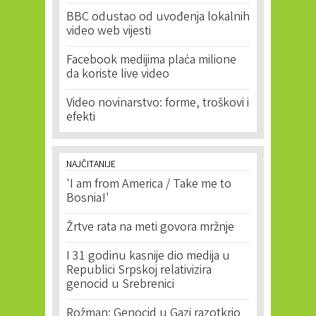
BBC odustao od uvođenja lokalnih
video web vijesti
Facebook medijima plaća milione
da koriste live video
Video novinarstvo: forme, troškovi i
efekti
NAJČITANIJE
'I am from America / Take me to
Bosnia!'
Žrtve rata na meti govora mržnje
I 31 godinu kasnije dio medija u
Republici Srpskoj relativizira
genocid u Srebrenici
Rožman: Genocid u Gazi razotkrio