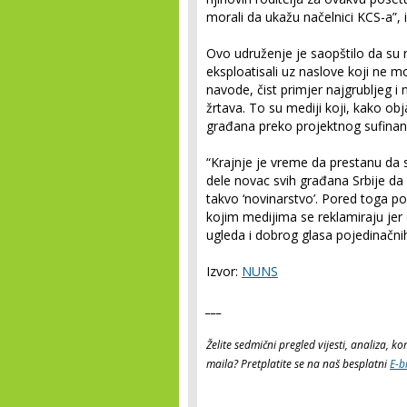
morali da ukažu načelnici KCS-a”, 
Ovo udruženje je saopštilo da su 
eksploatisali uz naslove koji ne mo
navode, čist primjer najgrubljeg 
žrtava. To su mediji koji, kako ob
građana preko projektnog sufinansi
“Krajnje je vreme da prestanu da 
dele novac svih građana Srbije da 
takvo ‘novinarstvo’. Pored toga p
kojim medijima se reklamiraju jer
ugleda i dobrog glasa pojedinačnih
Izvor:
NUNS
___
Želite sedmični pregled vijesti, analiza, 
maila? Pretplatite se na naš besplatni
E-b