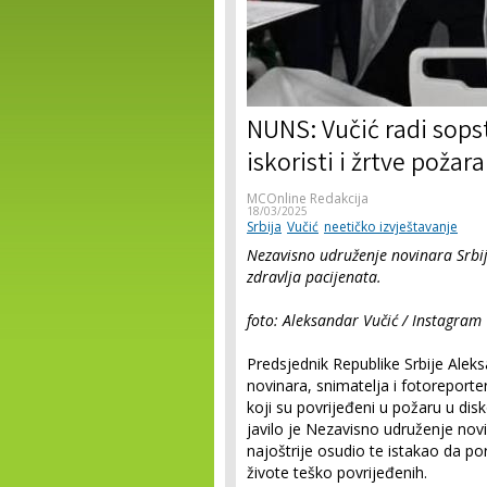
NUNS: Vučić radi sops
iskoristi i žrtve požara
MCOnline Redakcija
18/03/2025
Srbija
Vučić
neetičko izvještavanje
Nezavisno udruženje novinara Srbi
zdravlja pacijenata.
foto: Aleksandar Vučić / Instagram
Predsjednik Republike Srbije Aleks
novinara, snimatelja i fotoreport
koji su povrijeđeni u požaru u disko
javilo je Nezavisno udruženje no
najoštrije osudio te istakao da po
živote teško povrijeđenih.