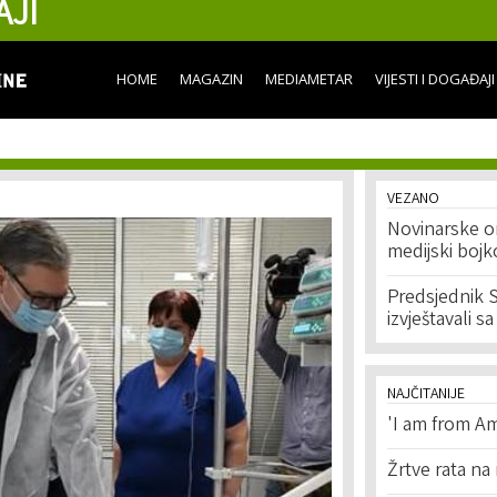
AJI
Skip to
main
content
HOME
MAGAZIN
MEDIAMETAR
VIJESTI I DOGAĐAJI
VEZANO
Novinarske or
medijski bojk
Predsjednik S
izvještavali s
NAJČITANIJE
'I am from Am
Žrtve rata na