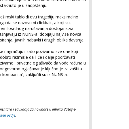
istaknuto je u saopštenju.
režimski tabloidi ovu tragediju maksimalno
gu da se nazovu ni clickbait, a koji su,
i nemilosrdnog narušavanja dostojanstva
jašnjavaju iz NUNS-a, dobijaju najviše novca
ranja, javnih nabavki i drugih oblika davanja.
se nagrađuju i zato pozivamo sve one koji
dobro razmisle da li će i dalje podržavati
ozivamo i privatne oglašivače da vode računa u
 odgovorno oglašavanje ključno je za zaštitu
 kompanija“, zaključili su iz NUNS-a.
komentara i edukacija za novinare u Inboxu Vašeg e-
ilten ovdje
.