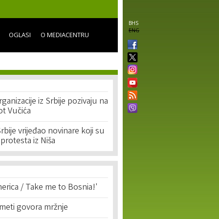
BHS
ENG
OGLASI
O MEDIACENTRU
ganizacije iz Srbije pozivaju na
ot Vučića
rbije vrijeđao novinare koji su
a protesta iz Niša
erica / Take me to Bosnia!'
 meti govora mržnje