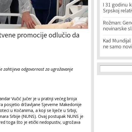
I 31 godinu k
Srpskoj relat
Rožman: Geno
novinarske s
tvene promocije odlučio da
Kad Mundijal 
ne samo novi
Search f
Search
je zahtijeva odgovornost za ugrožavanje
andar Vučić jučer je u pratnji većeg broja
era posjetio državljane Sjeverne Makedonije
teci u Kočanima, a koji se liječe u Srbiji,
vinara Srbije (NUNS). Ovaj postupak NUNS je
red toga što je etički nedopustiv, ugrožava