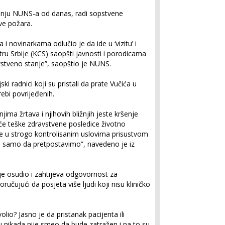
tenju NUNS-a od danas, radi sopstvene
tve požara.
i novinarkama odlučio je da ide u ‘vizitu’ i
ru Srbije (KCS) saopšti javnosti i porodicama
vstveno stanje”, saopštio je NUNS.
ki radnici koji su pristali da prate Vučića u
rebi povrijeđenih.
ima žrtava i njihovih bližnjih jeste kršenje
će teške zdravstvene posledice životno
ze u strogo kontrolisanim uslovima prisustvom
 samo da pretpostavimo”, navedeno je iz
je osudio i zahtijeva odgovornost za
ručujući da posjeta više ljudi koji nisu kliničko
lio? Jasno je da pristanak pacijenta ili
u nikada nije smeo da bude zatražen i na to su