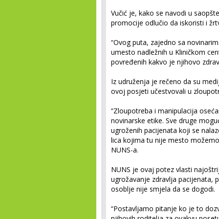
Vučić je, kako se navodi u saopš
promocije odlučio da iskoristi i žr
“Ovog puta, zajedno sa novinarima 
umesto nadležnih u Kliničkom cent
povređenih kakvo je njihovo zdra
Iz udruženja je rečeno da su medijs
ovoj posjeti učestvovali u zloupot
“Zloupotreba i manipulacija osećanj
novinarske etike. Sve druge mogu
ugroženih pacijenata koji se nala
lica kojima tu nije mesto možemo
NUNS-a.
NUNS je ovaj potez vlasti najoštri
ugrožavanje zdravlja pacijenata, po
osoblje nije smjela da se dogodi.
“Postavljamo pitanje ko je to dozvo
njihovih roditelja za ovakvu poset