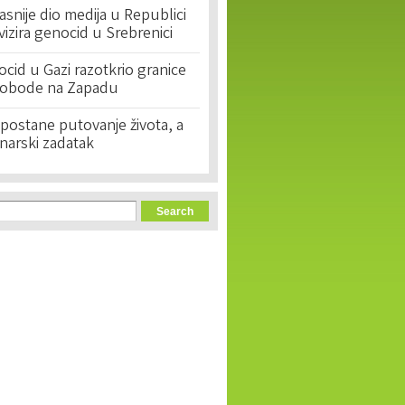
asnije dio medija u Republici
ivizira genocid u Srebrenici
cid u Gazi razotkrio granice
lobode na Zapadu
postane putovanje života, a
narski zadatak
orm