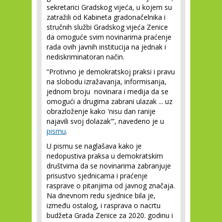
sekretarici Gradskog vijeća, u kojem su
zatražili od Kabineta gradonačelnika i
stručnih službi Gradskog vijeća Zenice
da omoguće svim novinarima praćenje
rada ovih javnih institucija na jednak i
nediskriminatoran način.
“Protivno je demokratskoj praksi i pravu
na slobodu izražavanja, informisanja,
jednom broju novinara i medija da se
omogući a drugima zabrani ulazak ... uz
obrazloženje kako 'nisu dan ranije
najavili svoj dolazak'”, navedeno je u
pismu
.
U pismu se naglašava kako je
nedopustiva praksa u demokratskim
društvima da se novinarima zabranjuje
prisustvo sjednicama i praćenje
rasprave o pitanjima od javnog značaja.
Na dnevnom redu sjednice bila je,
između ostalog, i rasprava o nacrtu
budžeta Grada Zenice za 2020. godinu i