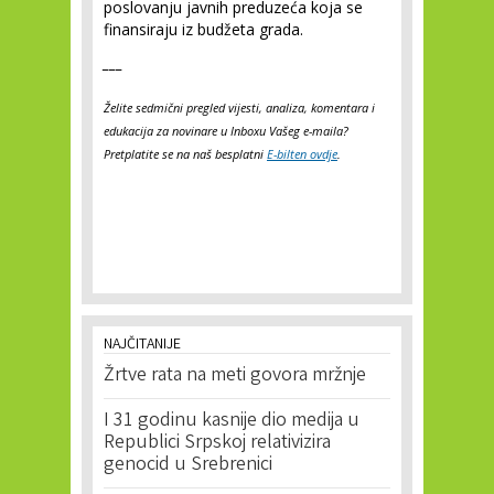
poslovanju javnih preduzeća koja se
finansiraju iz budžeta grada.
___
Želite sedmični pregled vijesti, analiza, komentara i
edukacija za novinare u Inboxu Vašeg e-maila?
Pretplatite se na naš besplatni
E-bilten ovdje
.
NAJČITANIJE
Žrtve rata na meti govora mržnje
I 31 godinu kasnije dio medija u
Republici Srpskoj relativizira
genocid u Srebrenici