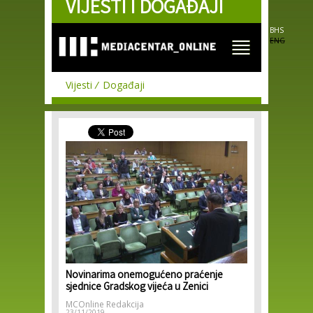
VIJESTI I DOGAĐAJI
Skip to
main
content
BHS
ENG
Vijesti
Događaji
Novinarima onemogućeno praćenje
sjednice Gradskog vijeća u Zenici
MCOnline Redakcija
23/11/2019