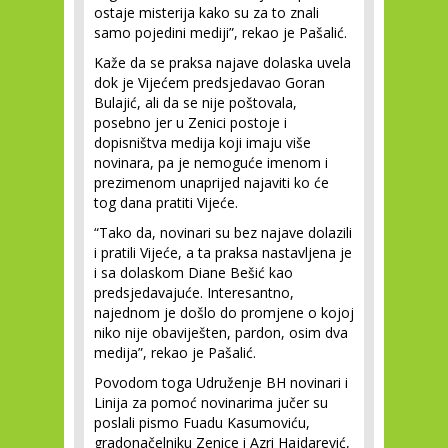
ostaje misterija kako su za to znali
samo pojedini mediji”, rekao je Pašalić.
Kaže da se praksa najave dolaska uvela
dok je Vijećem predsjedavao Goran
Bulajić, ali da se nije poštovala,
posebno jer u Zenici postoje i
dopisništva medija koji imaju više
novinara, pa je nemoguće imenom i
prezimenom unaprijed najaviti ko će
tog dana pratiti Vijeće.
“Tako da, novinari su bez najave dolazili
i pratili Vijeće, a ta praksa nastavljena je
i sa dolaskom Diane Bešić kao
predsjedavajuće. Interesantno,
najednom je došlo do promjene o kojoj
niko nije obaviješten, pardon, osim dva
medija”, rekao je Pašalić.
Povodom toga Udruženje BH novinari i
Linija za pomoć novinarima jučer su
poslali pismo Fuadu Kasumoviću,
gradonačelniku Zenice i Azri Hajdarević,