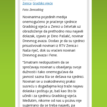
Zenica
Gradsko vijeće
Foto: Zenicablog
Novinarima pojedinih medija
onemogućeno je praćenje sjednice
Gradskog vijeća u Zenici u četvrtak uz
obrazloženje da prethodno nisu najavili
dolazak, izjavio je Dino Pašalić, novinar
Dnevnog avaza. Dodao je da su sjednici
prisustvovali novinari iz RTV Zenica i
Naša riječ, dok su vraćeni novinari
Dnevnog avaza i Fene.
“Smatram nedopustivim da se
sprečavaju novinari u obavljanju svoje
dužnosti i tako onemogućava da
javnost sazna šta se dešava na sjednici.
Novinari se u svakodnevnoj praksi
susreću s događajima koji traže najavu
dolaska i poštuju je, baš kao što bi
učinili i za sjednicu Gradskog vijeća.
Međutim, nikome od nas u pozivu nije
sugerirano da se treba najaviti, pa