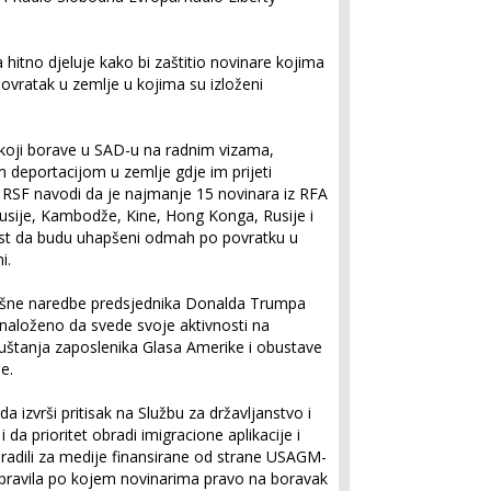
hitno djeluje kako bi zaštitio novinare kojima
i povratak u zemlje u kojima su izloženi
oji borave u SAD-u na radnim vizama,
deportacijom u zemlje gdje im prijeti
. RSF navodi da je najmanje 15 novinara iz RFA
rusije, Kambodže, Kine, Hong Konga, Rusije i
nost da budu uhapšeni odmah po povratku u
i.
zvršne naredbe predsjednika Donalda Trumpa
aloženo da svede svoje aktivnosti na
uštanja zaposlenika Glasa Amerike i obustave
e.
a izvrši pritisak na Službu za državljanstvo i
 da prioritet obradi imigracione aplikacije i
 radili za medije finansirane od strane USAGM-
a pravila po kojem novinarima pravo na boravak