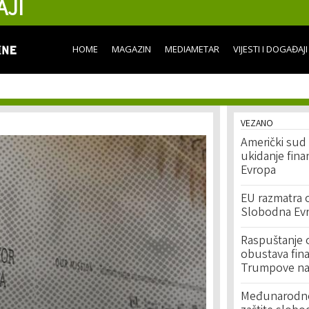
AJI
Skip to
main
content
HOME
MAGAZIN
MEDIAMETAR
VIJESTI I DOGAĐAJI
VEZANO
Američki sud
ukidanje fina
Evropa
EU razmatra o
Slobodna Ev
Raspuštanje o
obustava fin
Trumpove na
Međunarodne 