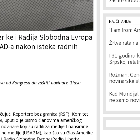
zaštite slobo
NAJČITANIJE
'I am from Am
rike i Radija Slobodna Evropa
Žrtve rata na
 SAD-a nakon isteka radnih
I 31 godinu k
Srpskoj relat
Rožman: Geno
novinarske s
eva od Kongresa da zaštiti novinare Glasa
Kad Mundijal 
ne samo novi
učujući Reportere bez granica (RSF), Komitet
e 19, uputilo je pismo članovima američkog
Search f
Search
ovinare koji su radili za medije finansirane
alne medije (USAGM), kao što su Glas Amerike
 i Radio Slobodna Evropa/Radio Liberty