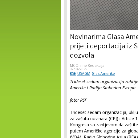
Novinarima Glasa Ame
prijeti deportacija iz
dozvola
MCOnline Redakcija
02/04/2025
RSE
USAGM
Glas Amerike
Trideset sedam organizacija zahtij
Amerike i Radija Slobodna Evropa.
foto: RSF
Trideset sedam organizacija, uklj
za zaštitu novinara (CPJ) i Articl
Kongresa sa zahtjevom da zaštite n
putem Američke agencije za glob
(VOA), Radio Slobodna Azija (RFA)