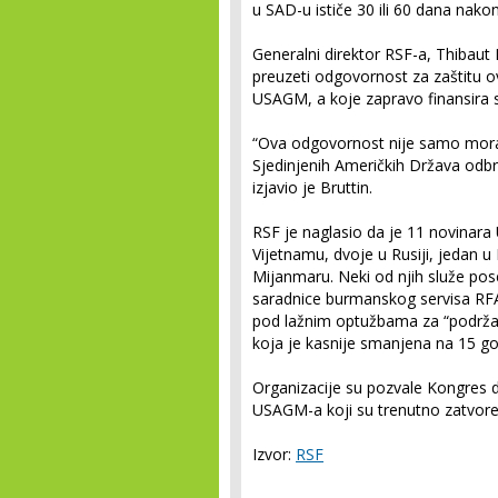
u SAD-u ističe 30 ili 60 dana nakon
Generalni direktor RSF-a, Thibaut
preuzeti odgovornost za zaštitu ov
USAGM, a koje zapravo finansira
“Ova odgovornost nije samo moral
Sjedinjenih Američkih Država odbr
izjavio je Bruttin.
RSF je naglasio da je 11 novinara
Vijetnamu, dvoje u Rusiji, jedan u 
Mijanmaru. Neki od njih služe po
saradnice burmanskog servisa RF
pod lažnim optužbama za “podržav
koja je kasnije smanjena na 15 go
Organizacije su pozvale Kongres d
USAGM-a koji su trenutno zatvoren
Izvor:
RSF