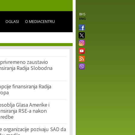
BHS
ENG
OGLASI
O MEDIACENTRU
 privremeno zaustavio
nsiranja Radija Slobodna
pcije finansiranja Radija
ropa
soblja Glasa Amerike i
ansiranja RSE-a nakon
redbe
organizacije pozivaju SAD da