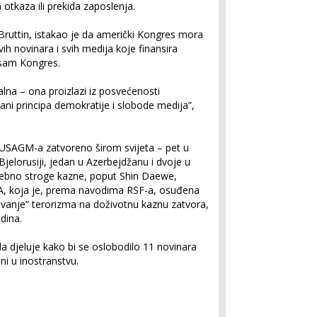
 otkaza ili prekida zaposlenja.
 Bruttin, istakao je da američki Kongres mora
ih novinara i svih medija koje finansira
 sam Kongres.
na – ona proizlazi iz posvećenosti
ani principa demokratije i slobode medija”,
 USAGM-a zatvoreno širom svijeta – pet u
Bjelorusiji, jedan u Azerbejdžanu i dvoje u
sebno stroge kazne, poput Shin Daewe,
A, koja je, prema navodima RSF-a, osuđena
anje” terorizma na doživotnu kaznu zatvora,
dina.
a djeluje kako bi se oslobodilo 11 novinara
i u inostranstvu.