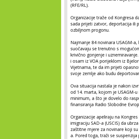
(RFE/RL).
Organizacije traže od Kongresa da 
sada prijeti zatvor, deportacija il
ozbiljnom progonu.
Najmanje 84 novinara USAGM-a, k
suočavaju se trenutno s mogućom 
krivično gonjenje i uznemiravanje
i osam iz VOA porijeklom iz Bjelo
Vijetnama, te da im prijeti opas
svoje zemlje ako budu deportovan
Ova situacija nastala je nakon i
od 14. marta, kojom je USAGM-u n
minimum, a što je dovelo do rasp
finansiranja Radio Slobodne Evrop
Organizacije apeliraju na Kongres d
imigraciju SAD-a (USCIS) da ubrza i
zaštitne mjere za novinare koji su
a. Pored toga, traži se suspenzij