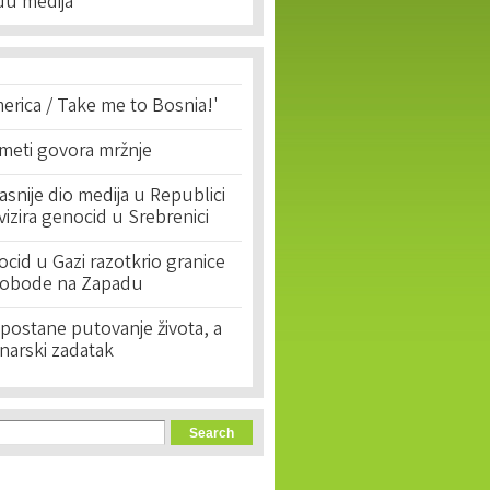
du medija
erica / Take me to Bosnia!'
 meti govora mržnje
asnije dio medija u Republici
ivizira genocid u Srebrenici
cid u Gazi razotkrio granice
lobode na Zapadu
postane putovanje života, a
narski zadatak
orm