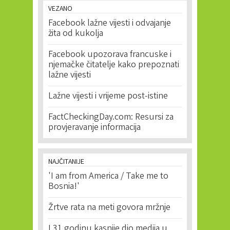
VEZANO
Facebook lažne vijesti i odvajanje
žita od kukolja
Facebook upozorava francuske i
njemačke čitatelje kako prepoznati
lažne vijesti
Lažne vijesti i vrijeme post-istine
FactCheckingDay.com: Resursi za
provjeravanje informacija
NAJČITANIJE
'I am from America / Take me to
Bosnia!'
Žrtve rata na meti govora mržnje
I 31 godinu kasnije dio medija u