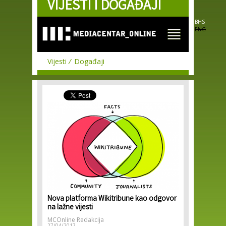
VIJESTI I DOGAĐAJI
Skip to
main
content
BHS
ENG
Vijesti
Događaji
Nova platforma Wikitribune kao odgovor
na lažne vijesti
MCOnline Redakcija
27/04/2017