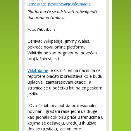
lažne vijesti
provjeravanje informacija
Platforma će se održavati zahvaljujući
donacijama čitalaca.
Foto: Wikitribune
Osnivač Wikipedije, Jimmy Wales,
pokreće novu online platformu
Wikitribune kao odgovor na povećan
broj lažnih vijesti.
Wikitribune
je osmišljen na način da će
reportere plaćati iz sredstava koje budu
uplaćivali zainteresovani čitaoci, a
stranica će u početku biti na engleskom
jeziku.
"Ovo će biti prvi put da profesionalni
novinari i građani rade jedni uz druge
kao jednaki dok pišu priče u trenucima u
kojima se dešavaju, uređuju ih uživo
dok se razvijaju, sve vrijeme