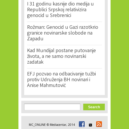
I 31 godinu kasnije dio medija u
Republici Srpskoj relativizira
genocid u Srebrenici
Rožman: Genocid u Gazi razotkrio
granice novinarske slobode na
Zapadu
Kad Mundijal postane putovanje
života, a ne samo novinarski
zadatak
EFJ pozvao na odbacivanje tužbi
protiv Udruženja BH novinari i
Anise Mahmutović
Search form
Search
MC_ONLINE © Mediacentar, 2014