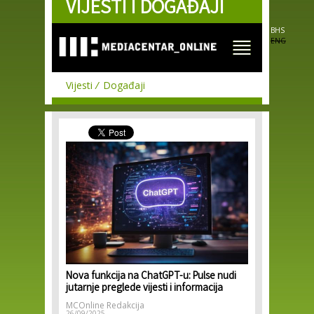
VIJESTI I DOGAĐAJI
Skip to
main
content
BHS
ENG
Vijesti
Događaji
Nova funkcija na ChatGPT-u: Pulse nudi
jutarnje preglede vijesti i informacija
MCOnline Redakcija
26/09/2025