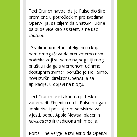
TechCrunch navodi da je Pulse dio šire
promjene u potrošačkim proizvodima
OpenAI-ja, sa ciljem da ChatGPT učine
da bude više kao asistent, a ne kao
chatbot
.
„Gradimo umjetnu inteligenciju koja
nam omogućava da preuzmemo nivo
podrške koji su samo najbogatiji mogli
priuštiti i da ga s vremenom učinimo
dostupnim svima“, poručio je Fidji Simo,
novi izvršni direktor OpenAI-ja za
aplikacije, u objavi na blogu.
TechCrunch je istakao da je teško
zanemariti činjenicu da bi Pulse mogao
konkurisati postojećim servisima za
vijesti, poput Apple Newsa, plaćenih
newslettera
ili tradicionalnih medija.
Portal The Verge je izvijestio da OpenAI