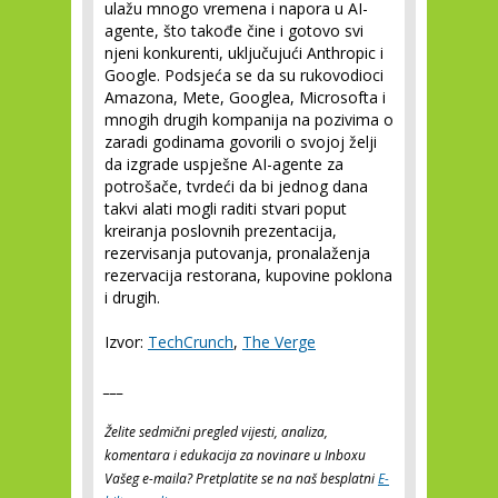
ulažu mnogo vremena i napora u AI-
agente, što takođe čine i gotovo svi
njeni konkurenti, uključujući Anthropic i
Google. Podsjeća se da su rukovodioci
Amazona, Mete, Googlea, Microsofta i
mnogih drugih kompanija na pozivima o
zaradi godinama govorili o svojoj želji
da izgrade uspješne AI-agente za
potrošače, tvrdeći da bi jednog dana
takvi alati mogli raditi stvari poput
kreiranja poslovnih prezentacija,
rezervisanja putovanja, pronalaženja
rezervacija restorana, kupovine poklona
i drugih.
Izvor:
TechCrunch
,
The Verge
___
Želite sedmični pregled vijesti, analiza,
komentara i edukacija za novinare u Inboxu
Vašeg e-maila? Pretplatite se na naš besplatni
E-