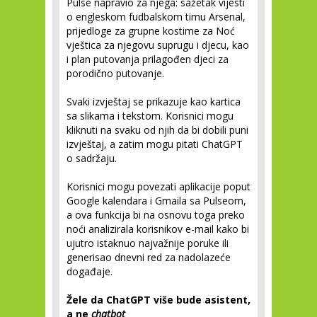
Pulse napravio za njega: sažetak vijesti
o engleskom fudbalskom timu Arsenal,
prijedloge za grupne kostime za Noć
vještica za njegovu suprugu i djecu, kao
i plan putovanja prilagođen djeci za
porodično putovanje.
Svaki izvještaj se prikazuje kao kartica
sa slikama i tekstom. Korisnici mogu
kliknuti na svaku od njih da bi dobili puni
izvještaj, a zatim mogu pitati ChatGPT
o sadržaju.
Korisnici mogu povezati aplikacije poput
Google kalendara i Gmaila sa Pulseom,
a ova funkcija bi na osnovu toga preko
noći analizirala korisnikov e-mail kako bi
ujutro istaknuo najvažnije poruke ili
generisao dnevni red za nadolazeće
događaje.
Žele da ChatGPT više bude asistent,
a ne
chatbot