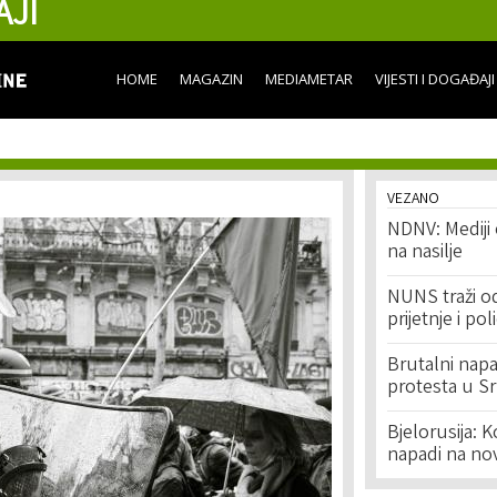
AJI
Skip to
main
content
HOME
MAGAZIN
MEDIAMETAR
VIJESTI I DOGAĐAJI
VEZANO
NDNV: Mediji 
na nasilje
NUNS traži o
prijetnje i po
Brutalni nap
protesta u Srb
Bjelorusija: K
napadi na no