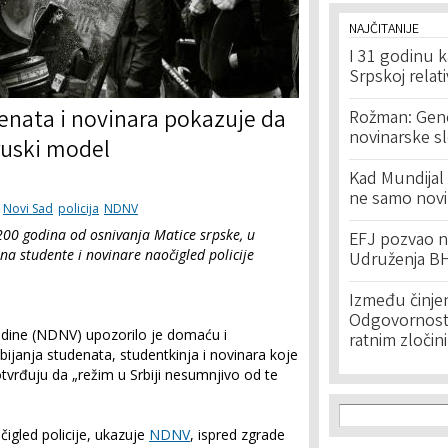
NAJČITANIJE
I 31 godinu k
Srpskoj relat
enata i novinara pokazuje da
Rožman: Geno
novinarske s
oruski model
Kad Mundijal 
ne samo novi
Novi Sad
policija
NDNV
200 godina od osnivanja Matice srpske, u
EFJ pozvao na
a studente i novinare naočigled policije
Udruženja BH
Između činje
Odgovornost 
dine (NDNV) upozorilo je domaću i
ratnim zločin
ijanja studenata, studentkinja i novinara koje
otvrđuju da „režim u Srbiji nesumnjivo od te
Search f
Search
očigled policije, ukazuje
NDNV
, ispred zgrade