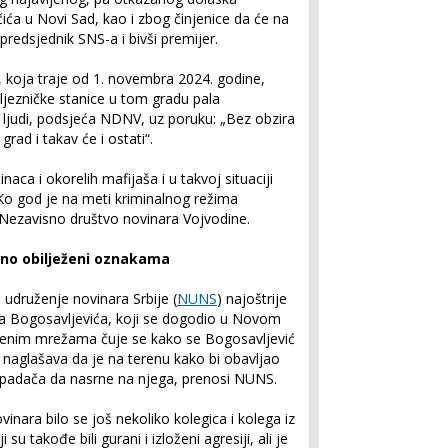
ića u Novi Sad, kao i zbog činjenice da će na
predsjednik SNS-a i bivši premijer.
, koja traje od 1. novembra 2024. godine,
ljezničke stanice u tom gradu pala
6 ljudi, podsjeća NDNV, uz poruku: „Bez obzira
rad i takav će i ostati“.
aca i okorelih mafijaša i u takvoj situaciji
o god je na meti kriminalnog režima
 Nezavisno društvo novinara Vojvodine.
dno obilježeni oznakama
o udruženje novinara Srbije (
NUNS
) najoštrije
ka Bogosavljevića, koji se dogodio u Novom
štvenim mrežama čuje se kako se Bogosavljević
i naglašava da je na terenu kako bi obavljao
 napadača da nasrne na njega, prenosi NUNS.
ovinara bilo se još nekoliko kolegica i kolega iz
 su takođe bili gurani i izloženi agresiji, ali je