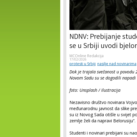
NDNV: Prebijanje stud
se u Srbiji uvodi bjel
MCOnline Redakcija
17/02/2026
protesti u Srbiji
nasilje nad novinarima
Dok je trajala svečanost u povodu 
Novom Sadu su se dogodili napadi n
foto: Unsplash / Ilustracija
Nezavisno društvo novinara Vojvo
međunarodnu javnost da slike preb
su iz Novog Sada otišle u svijet p
zemlje želi da napravi Belorusiju“.
Studenti i novinari prebijani su na