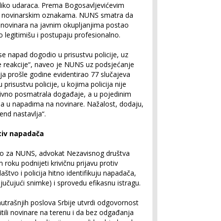
oliko udaraca. Prema Bogosavljevićevim
eženi novinarskim oznakama. NUNS smatra da
 novinara na javnim okupljanjima postao
no legitimišu i postupaju profesionalno.
e napad dogodio u prisustvu policije, uz
e reakcije“, naveo je NUNS uz podsjećanje
ja prošle godine evidentirao 77 slučajeva
risustvu policije, u kojima policija nije
ivno posmatrala događaje, a u pojedinim
la u napadima na novinare. Nažalost, dodaju,
end nastavlja“.
otiv napadača
vio za NUNS, advokat Nezavisnog društva
roku podnijeti krivičnu prijavu protiv
aštvo i policija hitno identifikuju napadača,
jučujući snimke) i sprovedu efikasnu istragu.
trašnjih poslova Srbije utvrdi odgovornost
štitili novinare na terenu i da bez odgađanja