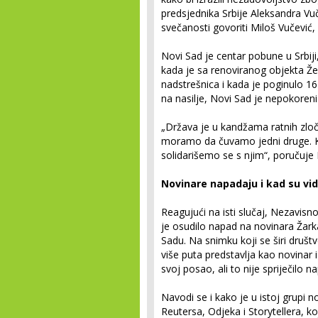
predsjednika Srbije Aleksandra Vuč
svečanosti govoriti Miloš Vučević, 
Novi Sad je centar pobune u Srbiji
kada je sa renoviranog objekta Že
nadstrešnica i kada je poginulo 1
na nasilje, Novi Sad je nepokoreni g
„Država je u kandžama ratnih zločin
moramo da čuvamo jedni druge. K
solidarišemo se s njim“, poručuje
Novinare napadaju i kad su vi
Reagujući na isti slučaj, Nezavisn
je osudilo napad na novinara Žar
Sadu. Na snimku koji se širi dru
više puta predstavlja kao novinar 
svoj posao, ali to nije spriječilo
Navodi se i kako je u istoj grupi n
Reutersa, Odjeka i Storytellera, koji