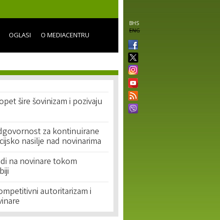
BHS
ENG
OGLASI
O MEDIACENTRU
opet šire šovinizam i pozivaju
dgovornost za kontinuirane
licijsko nasilje nad novinarima
adi na novinare tokom
iji
ompetitivni autoritarizam i
vinare