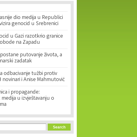
asnije dio medija u Republici
ivizira genocid u Srebrenici
cid u Gazi razotkrio granice
lobode na Zapadu
postane putovanje života, a
narski zadatak
 odbacivanje tužbi protiv
 novinari i Anise Mahmutović
nica i propagande:
medija u izvještavanju o
ima
orm