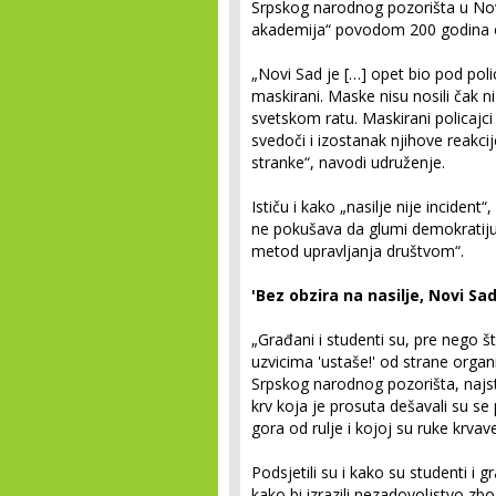
Srpskog narodnog pozorišta u No
akademija“ povodom 200 godina o
„Novi Sad je […] opet bio pod poli
maskirani. Maske nisu nosili čak 
svetskom ratu. Maskirani policajci 
svedoči i izostanak njihove reakci
stranke“, navodi udruženje.
Ističu i kako „nasilje nije incident
ne pokušava da glumi demokratiju
metod upravljanja društvom“.
'Bez obzira na nasilje, Novi Sa
„Građani i studenti su, pre nego što
uzvicima 'ustaše!' od strane organ
Srpskog narodnog pozorišta, najsta
krv koja je prosuta dešavali su se
gora od rulje i kojoj su ruke krva
Podsjetili su i kako su studenti i
kako bi izrazili nezadovoljstvo z