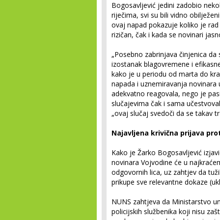
Bogosavljević jedini zadobio nek
riječima, svi su bili vidno obilj
ovaj napad pokazuje koliko je rad
rizičan, čak i kada se novinari jas
„Posebno zabrinjava činjenica da s
izostanak blagovremene i efikasn
kako je u periodu od marta do kra
napada i uznemiravanja novinara u p
adekvatno reagovala, nego je pas
slučajevima čak i sama učestvova
„ovaj slučaj svedoči da se takav tr
Najavljena krivična prijava pr
Kako je Žarko Bogosavljević izja
novinara Vojvodine će u najkraćem 
odgovornih lica, uz zahtjev da tužil
prikupe sve relevantne dokaze (ukl
NUNS zahtjeva da Ministarstvo unu
policijskih službenika koji nisu za