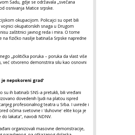
vom Sadu, gdje se održavala „svečana
d osnivanja Matice srpske.
cijskom okupacijom. Policajci su opet bili
ni vojnici okupatorskih snaga u Drugom
nisu zaštitnici javnog reda i mira. O tome
je na fizičko nasilje batinaša Srpske napredne
“, nego „politička poruka – poruka da vlast više
, već otvoreno demonstrira silu kao osnovni
d je nepokoreni grad'
 su ih batinaši SNS-a pretukli, bili vređani
izovano dovedenih ljudi na platou ispred
rijeg profesionalnog teatra u Srba. I uvrede i
 pred očima svetovne i 'duhovne' elite koja je
ve do lakata“, navodi NDNV.
 građani organizovali masovne demonstracije,
bog najavljenog, pa otkazanog dolaska