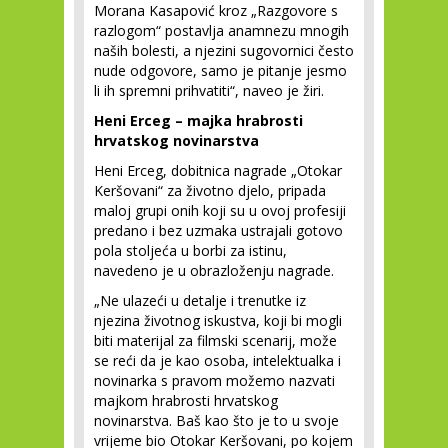
Morana Kasapović kroz „Razgovore s
razlogom“ postavlja anamnezu mnogih
naših bolesti, a njezini sugovornici često
nude odgovore, samo je pitanje jesmo
li ih spremni prihvatiti“, naveo je žiri.
Heni Erceg – majka hrabrosti
hrvatskog novinarstva
Heni Erceg, dobitnica nagrade „Otokar
Keršovani“ za životno djelo, pripada
maloj grupi onih koji su u ovoj profesiji
predano i bez uzmaka ustrajali gotovo
pola stoljeća u borbi za istinu,
navedeno je u obrazloženju nagrade.
„Ne ulazeći u detalje i trenutke iz
njezina životnog iskustva, koji bi mogli
biti materijal za filmski scenarij, može
se reći da je kao osoba, intelektualka i
novinarka s pravom možemo nazvati
majkom hrabrosti hrvatskog
novinarstva. Baš kao što je to u svoje
vrijeme bio Otokar Keršovani, po kojem