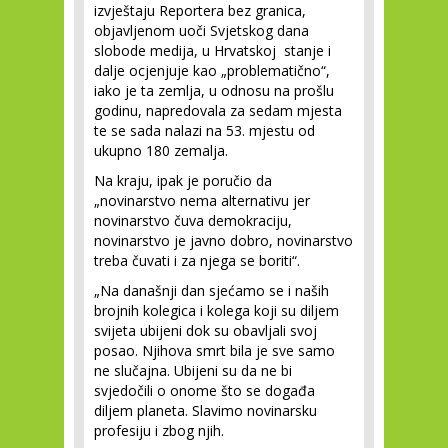
izvještaju Reportera bez granica,
objavljenom uoči Svjetskog dana
slobode medija, u Hrvatskoj stanje i
dalje ocjenjuje kao „problematično“,
iako je ta zemlja, u odnosu na prošlu
godinu, napredovala za sedam mjesta
te se sada nalazi na 53. mjestu od
ukupno 180 zemalja.
Na kraju, ipak je poručio da
„novinarstvo nema alternativu jer
novinarstvo čuva demokraciju,
novinarstvo je javno dobro, novinarstvo
treba čuvati i za njega se boriti“.
„Na današnji dan sjećamo se i naših
brojnih kolegica i kolega koji su diljem
svijeta ubijeni dok su obavljali svoj
posao. Njihova smrt bila je sve samo
ne slučajna. Ubijeni su da ne bi
svjedočili o onome što se događa
diljem planeta. Slavimo novinarsku
profesiju i zbog njih.