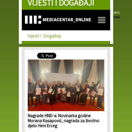
VIJESTI I DOGAĐAJI
Skip to
main
content
BHS
ENG
Vijesti
Događaji
Nagrade HND-a: Novinarka godine
Morana Kasapović, nagrada za životno
djelo Heni Erceg