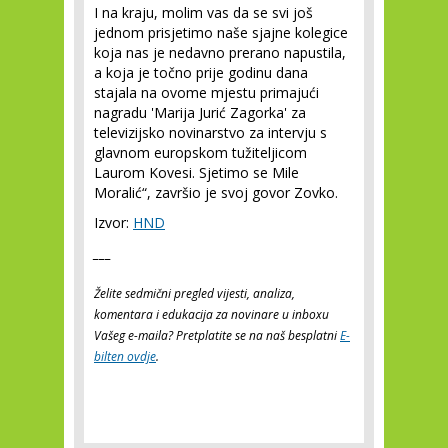
I na kraju, molim vas da se svi još
jednom prisjetimo naše sjajne kolegice
koja nas je nedavno prerano napustila,
a koja je točno prije godinu dana
stajala na ovome mjestu primajući
nagradu 'Marija Jurić Zagorka' za
televizijsko novinarstvo za intervju s
glavnom europskom tužiteljicom
Laurom Kovesi. Sjetimo se Mile
Moralić“, završio je svoj govor Zovko.
Izvor:
HND
___
Želite sedmični pregled vijesti, analiza,
komentara i edukacija za novinare u inboxu
Vašeg e-maila? Pretplatite se na naš besplatni
E-
bilten ovdje
.