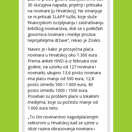
30 slučajeva napada, prijetnji i pritisaka
na novinare [u Hrvatskoj]. Ne smanjuje
se ni pritisak SLAPP tužbi, koje služe
financijskom iscrpljivanju i zastrašivanju
kritičkog novinarstva, dok se s političkih
govornica novinare i medije proziva
neprijateljima države“, rekao je Zovko.
Naveo je i kako je prosječna plaća
novinara u Hrvatskoj oko 1.300 eura.
Prema anketi HND-a iz februara ove
godine, na uzorku od 127 novinara i
novinarki, ukupno 13,6 posto novinara
ima plaću manju od 500 eura, 12,8
posto između 500 i 1.000 eura, 40
posto između 1000 i 1500 eura.
Poseban su problem plaće u lokalnim
medijima, koje su počesto manje od
1.000 eura neto.
„To čini novinarstvo najpotplaćenijim
sektorom u Hrvatskoj kad se uzme u
obzir razina obrazovanja novinara i