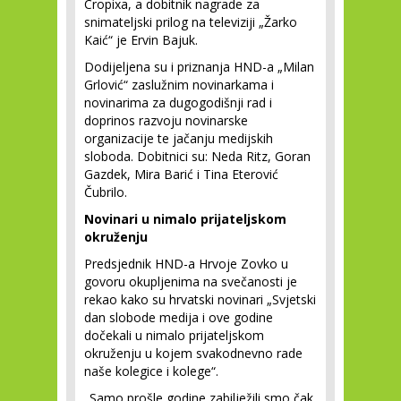
Cropixa, a dobitnik nagrade za
snimateljski prilog na televiziji „Žarko
Kaić“ je Ervin Bajuk.
Dodijeljena su i priznanja HND-a „Milan
Grlović“ zaslužnim novinarkama i
novinarima za dugogodišnji rad i
doprinos razvoju novinarske
organizacije te jačanju medijskih
sloboda. Dobitnici su: Neda Ritz, Goran
Gazdek, Mira Barić i Tina Eterović
Čubrilo.
Novinari u nimalo prijateljskom
okruženju
Predsjednik HND-a Hrvoje Zovko u
govoru okupljenima na svečanosti je
rekao kako su hrvatski novinari „Svjetski
dan slobode medija i ove godine
dočekali u nimalo prijateljskom
okruženju u kojem svakodnevno rade
naše kolegice i kolege“.
„Samo prošle godine zabilježili smo čak