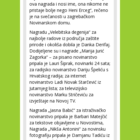
ova nagrada i nosi ime, ona nikome ne
pristaje bolje nego Heni Erceg“, rečeno
je na svečanosti u zagrebačkom
Novinarskom domu.
Nagradu „Velebitska degenija“ za
najbolje radove iz područja zaštite
prirode i okoliša dobila je Dankа Derifaj.
Dodijeljene su i nagrade „Marija Jurić
Zagorka“ – za pisano novinarstvo
pripala je Lauri Šiprak, novinarki 24 sata;
za radijsko novinarstvo Dariju Špeliću s
Hrvatskog radija; za internet
novinarstvo Ladi Novak Starčević iz
Jutarnjeg lista; za televizijsko
novinarstvo Marku Stričeviću za
izvještaje na Novoj TV.
Nagrada „Jasna Babić“ za istraživačko
novinarstvo pripala je Barbari Matejčić
za tekstove objavljene u Novostima,
Nagrada „Nikša Antonini“ za novinsku
fotografiju pripala je Damjanu Tadiću iz