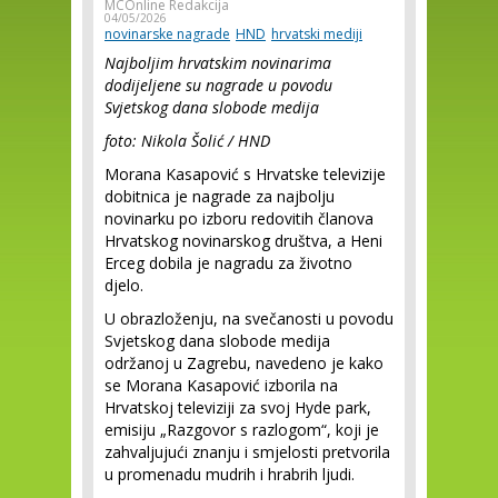
MCOnline Redakcija
04/05/2026
novinarske nagrade
HND
hrvatski mediji
Najboljim hrvatskim novinarima
dodijeljene su nagrade u povodu
Svjetskog dana slobode medija
foto: Nikola Šolić / HND
Morana Kasapović s Hrvatske televizije
dobitnica je nagrade za najbolju
novinarku po izboru redovitih članova
Hrvatskog novinarskog društva, a Heni
Erceg dobila je nagradu za životno
djelo.
U obrazloženju, na svečanosti u povodu
Svjetskog dana slobode medija
održanoj u Zagrebu, navedeno je kako
se Morana Kasapović izborila na
Hrvatskoj televiziji za svoj Hyde park,
emisiju „Razgovor s razlogom“, koji je
zahvaljujući znanju i smjelosti pretvorila
u promenadu mudrih i hrabrih ljudi.