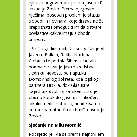
njihova odgovornost prema javnosti“,
kazao je Zovko. Prema njegovim
riječima, poseban problem je status
slobodnih novinara, koje država ne želi
prepoznati i omogućiti im da ostvare
povlastice kakve imaju slobodni
umjetnici.
„Prošlu godinu obilježili su i gašenje Al
Jazeere Balkan, Radija Nacional i
Globusa te portala Šibenski.hr, ali i
ponovno rezanje javnih sredstava
tjedniku Novosti, po naputku
Domovinskog pokreta, koalicijskog
partnera HDZ-a, dok Glas Istre
najavljuje dvobroj za vikend, što je
obično korak do gašenja. Također,
lokalni mediji slabo su, neadekvatno i
netransparentno financirani“, naveo je
Zovko.
Sjećanje na Milu Moralić
Podsjetio je i da se prema najnovijem