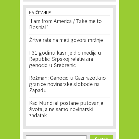
NAJČITANIJE
'I am from America / Take me to
Bosnia!'
Žrtve rata na meti govora mržnje
I 31 godinu kasnije dio medija u
Republici Srpskoj relativizira
genocid u Srebrenici
Rožman: Genocid u Gazi razotkrio
granice novinarske slobode na
Zapadu
Kad Mundijal postane putovanje
života, a ne samo novinarski
zadatak
Search