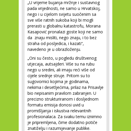
„U vrijeme bujanja mržnje i sustavnog
pada vrijednosti, ne samo u Hrvatskoj,
nego i u cijelom svijetu suočenim sa
sve više ratnih sukoba koji bi mogli
prerasti u globalnu katastrofu, Morana
Kasapović pronalazi goste koji ne samo
da znaju misliti, nego znaju, i to bez
straha od posljedica, i kazati“,
navedeno je u obrazloženju.
„Oni su često, u pogledu društvenog
utjecaja, autsajderi. Više su na rubu
nego u sredini, ali imaju reći više od
cijele srednje struje. Pritom su to
sugovornici kojima je godinama,
nekima i desetljećima, prilaz na Prisavlje
bio nepisanim pravilom zabranjen. U
precizno strukturiranom i dosljednom
formatu emisija donosi uvid u
promišljanja i iskustva relevantnih
profesionalaca. Za svaku temu iznimno
je pripremljena, čime dodatno potiče
znatiželju i razumijevanje publike.