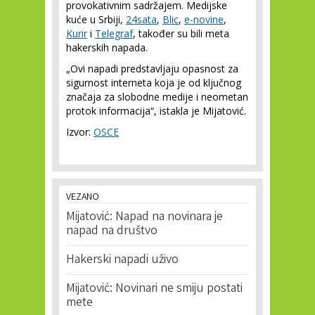
provokativnim sadržajem. Medijske
kuće u Srbiji,
24sata
,
Blic
,
e-novine
,
Kurir
i
Telegraf
, također su bili meta
hakerskih napada.
„Ovi napadi predstavljaju opasnost za
sigurnost interneta koja je od ključnog
značaja za slobodne medije i neometan
protok informacija“, istakla je Mijatović.
Izvor:
OSCE
VEZANO
Mijatović: Napad na novinara je
napad na društvo
Hakerski napadi uživo
Mijatović: Novinari ne smiju postati
mete