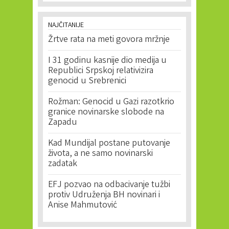
NAJČITANIJE
Žrtve rata na meti govora mržnje
I 31 godinu kasnije dio medija u
Republici Srpskoj relativizira
genocid u Srebrenici
Rožman: Genocid u Gazi razotkrio
granice novinarske slobode na
Zapadu
Kad Mundijal postane putovanje
života, a ne samo novinarski
zadatak
EFJ pozvao na odbacivanje tužbi
protiv Udruženja BH novinari i
Anise Mahmutović