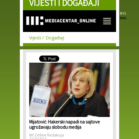
VIJESTI I DOGAĐAJI
Skip to
main
content
BHS
ENG
Vijesti
Događaji
Mijatović: Hakerski napadi na sajtove
ugrožavaju slobodu medija
MCOnline Redakcija
22/10/2014