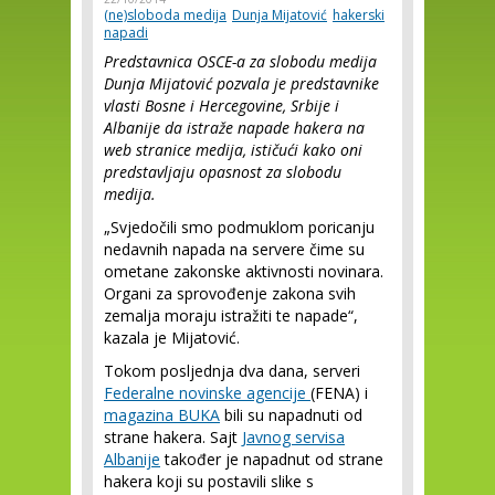
(ne)sloboda medija
Dunja Mijatović
hakerski
napadi
Predstavnica OSCE-a za slobodu medija
Dunja Mijatović pozvala je predstavnike
vlasti Bosne i Hercegovine, Srbije i
Albanije da istraže napade hakera na
web stranice medija, ističući kako oni
predstavljaju opasnost za slobodu
medija.
„Svjedočili smo podmuklom poricanju
nedavnih napada na servere čime su
ometane zakonske aktivnosti novinara.
Organi za sprovođenje zakona svih
zemalja moraju istražiti te napade“,
kazala je Mijatović.
Tokom posljednja dva dana, serveri
Federalne novinske agencije
(FENA) i
magazina BUKA
bili su napadnuti od
strane hakera. Sajt
Javnog servisa
Albanije
također je napadnut od strane
hakera koji su postavili slike s