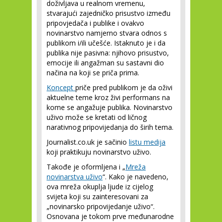
doživljava u realnom vremenu,
stvarajući zajedničko prisustvo između
pripovjedača i publike i ovakvo
novinarstvo namjerno stvara odnos s
publikom i/ili učešće. Istaknuto je i da
publika nije pasivna: njihovo prisustvo,
emocije ili angažman su sastavni dio
načina na koji se priča prima.
Koncept
priče pred publikom je da oživi
aktuelne teme kroz živi performans na
kome se angažuje publika. Novinarstvo
uživo može se kretati od ličnog
narativnog pripovijedanja do širih tema.
Journalist.co.uk je sačinio
listu medija
koji praktikuju novinarstvo uživo.
Takođe je oformljena i „
Mreža
novinarstva uživo
“. Kako je navedeno,
ova mreža okuplja ljude iz cijelog
svijeta koji su zainteresovani za
„novinarsko pripovijedanje uživo“.
Osnovana je tokom prve međunarodne