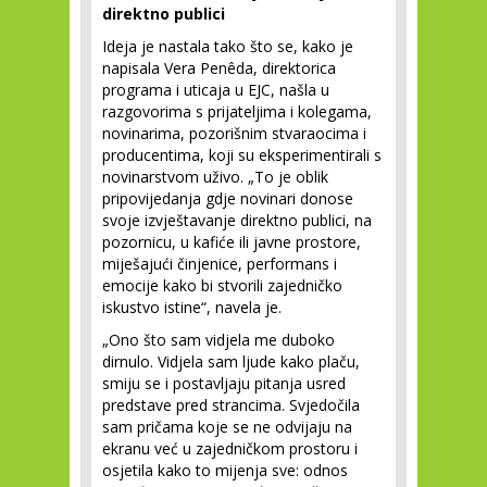
direktno publici
Ideja je nastala tako što se, kako je
napisala Vera Penêda, direktorica
programa i uticaja u EJC, našla u
razgovorima s prijateljima i kolegama,
novinarima, pozorišnim stvaraocima i
producentima, koji su eksperimentirali s
novinarstvom uživo. „To je oblik
pripovijedanja gdje novinari donose
svoje izvještavanje direktno publici, na
pozornicu, u kafiće ili javne prostore,
miješajući činjenice, performans i
emocije kako bi stvorili zajedničko
iskustvo istine“, navela je.
„Ono što sam vidjela me duboko
dirnulo. Vidjela sam ljude kako plaču,
smiju se i postavljaju pitanja usred
predstave pred strancima. Svjedočila
sam pričama koje se ne odvijaju na
ekranu već u zajedničkom prostoru i
osjetila kako to mijenja sve: odnos