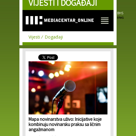
VIJESTI I DOGAĐAJI
Skip to
main
content
BHS
ENG
Vijesti
Događaji
Mapa novinarstva uživo: Inicijative koje
kombinuju novinarsku praksu sa ličnim
angažmanom