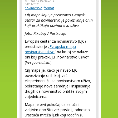
MCOnline Redakcija
04/11/2025
novinarstvo
format
Cilj mape koju je predstavio Evropski
centar za novinarstvo je povezivanje onih
koji praktikuju novinarstvo uživo
foto: Pixabay / Ilustracija
Evropski centar za novinarstvo (EJC)
predstavio je „
Evropsku mapu
novinarstva uživo
“ na kojoj se nalaze
oni koji praktikuju „novinarstvo uživo“
(
live journalism
).
Cilj mape je, kako je naveo EJC,
povezivanje onih koji već
eksperimentišu sa novinarstvom uživo,
pokretanje nove saradnje i inspirisanje
drugih da novinarstvo približe svojim
zajednicama.
Mapa je prvi pokušaj da se učini
vidljivim ono što već postoji, odnosno
„rastuća mreža ljudi koji redefinišu