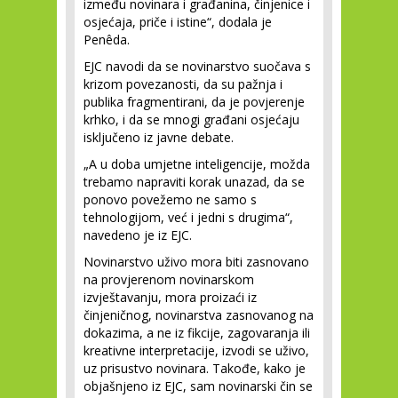
između novinara i građanina, činjenice i
osjećaja, priče i istine“, dodala je
Penêda.
EJC navodi da se novinarstvo suočava s
krizom povezanosti, da su pažnja i
publika fragmentirani, da je povjerenje
krhko, i da se mnogi građani osjećaju
isključeno iz javne debate.
„A u doba umjetne inteligencije, možda
trebamo napraviti korak unazad, da se
ponovo povežemo ne samo s
tehnologijom, već i jedni s drugima“,
navedeno je iz EJC.
Novinarstvo uživo mora biti zasnovano
na provjerenom novinarskom
izvještavanju, mora proizaći iz
činjeničnog, novinarstva zasnovanog na
dokazima, a ne iz fikcije, zagovaranja ili
kreativne interpretacije, izvodi se uživo,
uz prisustvo novinara. Takođe, kako je
objašnjeno iz EJC, sam novinarski čin se