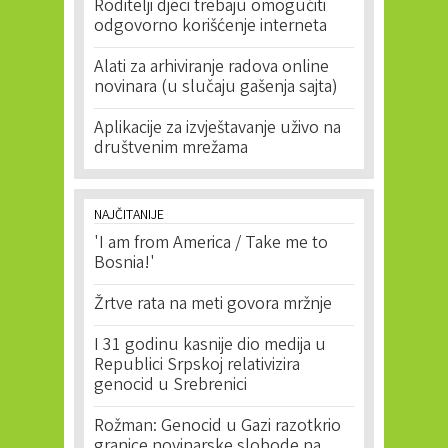
Roditelji djeci trebaju omogućiti
odgovorno korišćenje interneta
Alati za arhiviranje radova online
novinara (u slučaju gašenja sajta)
Aplikacije za izvještavanje uživo na
društvenim mrežama
NAJČITANIJE
'I am from America / Take me to
Bosnia!'
Žrtve rata na meti govora mržnje
I 31 godinu kasnije dio medija u
Republici Srpskoj relativizira
genocid u Srebrenici
Rožman: Genocid u Gazi razotkrio
granice novinarske slobode na