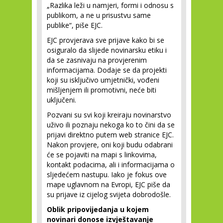
„Razlika leži u namjeri, formi i odnosu s
publikom, a ne u prisustvu same
publike“, piše EJC.
EJC provjerava sve prijave kako bi se
osiguralo da slijede novinarsku etiku i
da se zasnivaju na provjerenim
informacijama. Dodaje se da projekti
koji su isključivo umjetnički, vođeni
mišljenjem ili promotivni, neće biti
uključeni.
Pozvani su svi koji kreiraju novinarstvo
uživo ili poznaju nekoga ko to čini da se
prijavi direktno putem web stranice EJC.
Nakon provjere, oni koji budu odabrani
će se pojaviti na mapi s linkovima,
kontakt podacima, ali i informacijama o
sljedećem nastupu. Iako je fokus ove
mape uglavnom na Evropi, EJC piše da
su prijave iz cijelog svijeta dobrodošle.
Oblik pripovijedanja u kojem
novinari donose izvještavanje