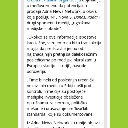
u međuvremenu da potencijalna
prodaja Adria News Network, u okviru
koje posluju N1, Nova S,
Danas
,
Radar
i
drugi spomenuti mediji, „ugrožava
medijske slobode“.
„Ukoliko se ove informacije ispostave
kao tačne, verujemo da bi ta transakcija
mogla da predstavlja jednu od
najznačajnijih pretnji sa dalekosežnim
posledicama po medijski pluralizam u
Evropi u skorijoj istoriji“, navode
udruženja.
„Time bi neki od poslednjih urednički
nezavisnih medija u Srbiji došli pod
kontrolu firme čije su postojeće
medijske investicije obeležene
optužbama za cenzuru, političko
mešanje i urušavanje uređivačkih
standarda, koje su dokumentovane.
Iz Adria News Network su ranije objavili