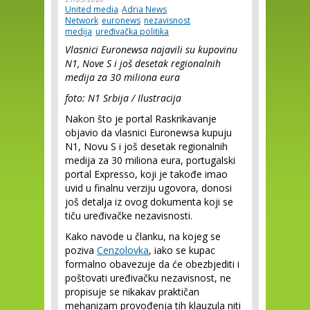
United media
Adria News
Network
euronews
nezavisnost
medija
uređivačka politika
Vlasnici Euronewsa najavili su kupovinu
N1, Nove S i još desetak regionalnih
medija za 30 miliona eura
foto: N1 Srbija / Ilustracija
Nakon što je portal Raskrikavanje
objavio da vlasnici Euronewsa kupuju
N1, Novu S i još desetak regionalnih
medija za 30 miliona eura, portugalski
portal Expresso, koji je takođe imao
uvid u finalnu verziju ugovora, donosi
još detalja iz ovog dokumenta koji se
tiču uređivačke nezavisnosti.
Kako navode u članku, na kojeg se
poziva
Cenzolovka
, iako se kupac
formalno obavezuje da će obezbjediti i
poštovati uređivačku nezavisnost, ne
propisuje se nikakav praktičan
mehanizam provođenja tih klauzula niti