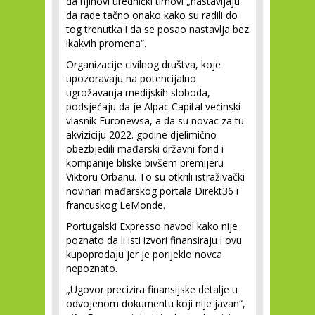
da njihovi urednički timovi „nastavljaju
da rade tačno onako kako su radili do
tog trenutka i da se posao nastavlja bez
ikakvih promena“.
Organizacije civilnog društva, koje
upozoravaju na potencijalno
ugrožavanja medijskih sloboda,
podsjećaju da je Alpac Capital većinski
vlasnik Euronewsa, a da su novac za tu
akviziciju 2022. godine djelimično
obezbjedili mađarski državni fond i
kompanije bliske bivšem premijeru
Viktoru Orbanu. To su otkrili istraživački
novinari mađarskog portala Direkt36 i
francuskog LeMonde.
Portugalski Expresso navodi kako nije
poznato da li isti izvori finansiraju i ovu
kupoprodaju jer je porijeklo novca
nepoznato.
„Ugovor precizira finansijske detalje u
odvojenom dokumentu koji nije javan“,