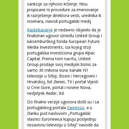
sankcije za njihovo kršenje. Nisu
propisane ni procedure za imenovanje
ili razrješenje direktora vesti, urednika ili
novinara, navodi portugalski medij.
Raskrikavanje
je nedavno objavilo da je
finaliziran ugovor između United Group i
luksemburškog fonda European Future
Media Investments, iza kojeg stoji
portugalska investiciona grupa Alpac
Capital. Prema tom nacrtu, United
Group prodaje svoj medijski biznis za
samo 30 miliona eura: kanale N1
televizije u Srbiji, Bosni i Hercegovini i
Hrvatskoj, list
Danas
, TV i portal Vijesti
iz Crne Gore, portal i novine Nova,
nedjeljnik
Radar
, itd.
Do finalne verzije ugovora došli su i sa
portugalskog portala
Expresso
, a u
članku pod naslovom „Portugalski
vlasnici Euronewsa kupuju posljednju
nezavisnu televiziju u Srbiji“ navode da