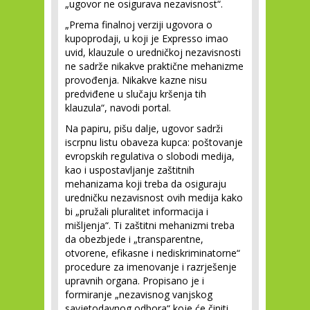
„ugovor ne osigurava nezavisnost“.
„Prema finalnoj verziji ugovora o
kupoprodaji, u koji je Expresso imao
uvid, klauzule o uredničkoj nezavisnosti
ne sadrže nikakve praktične mehanizme
provođenja. Nikakve kazne nisu
predviđene u slučaju kršenja tih
klauzula“, navodi portal.
Na papiru, pišu dalje, ugovor sadrži
iscrpnu listu obaveza kupca: poštovanje
evropskih regulativa o slobodi medija,
kao i uspostavljanje zaštitnih
mehanizama koji treba da osiguraju
uredničku nezavisnost ovih medija kako
bi „pružali pluralitet informacija i
mišljenja“. Ti zaštitni mehanizmi treba
da obezbjede i „transparentne,
otvorene, efikasne i nediskriminatorne“
procedure za imenovanje i razrješenje
upravnih organa. Propisano je i
formiranje „nezavisnog vanjskog
savjetodavnog odbora“ koje će činiti