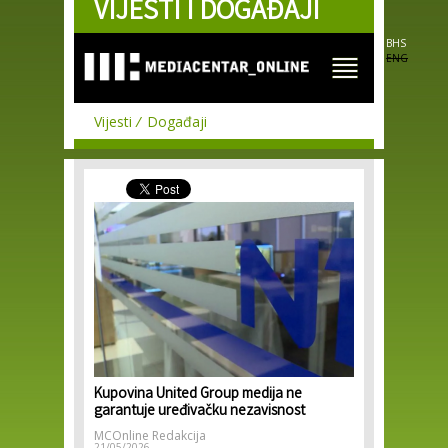
VIJESTI I DOGAĐAJI
Skip to
main
content
BHS
ENG
Vijesti
Događaji
Kupovina United Group medija ne
garantuje uređivačku nezavisnost
MCOnline Redakcija
21/05/2026