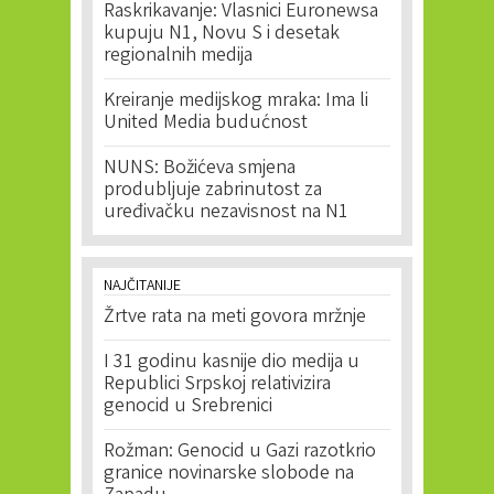
Raskrikavanje: Vlasnici Euronewsa
kupuju N1, Novu S i desetak
regionalnih medija
Kreiranje medijskog mraka: Ima li
United Media budućnost
NUNS: Božićeva smjena
produbljuje zabrinutost za
uređivačku nezavisnost na N1
NAJČITANIJE
Žrtve rata na meti govora mržnje
I 31 godinu kasnije dio medija u
Republici Srpskoj relativizira
genocid u Srebrenici
Rožman: Genocid u Gazi razotkrio
granice novinarske slobode na