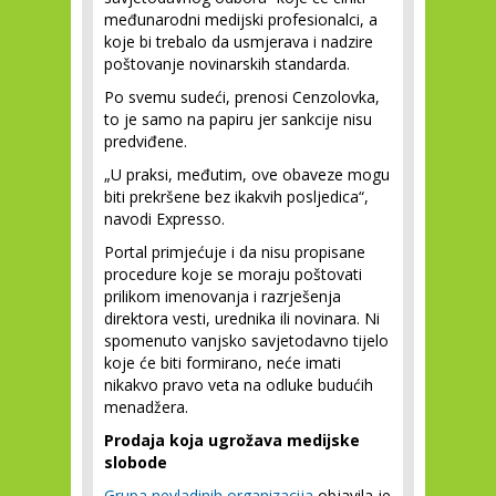
međunarodni medijski profesionalci, a
koje bi trebalo da usmjerava i nadzire
poštovanje novinarskih standarda.
Po svemu sudeći, prenosi Cenzolovka,
to je samo na papiru jer sankcije nisu
predviđene.
„U praksi, međutim, ove obaveze mogu
biti prekršene bez ikakvih posljedica“,
navodi Expresso.
Portal primjećuje i da nisu propisane
procedure koje se moraju poštovati
prilikom imenovanja i razrješenja
direktora vesti, urednika ili novinara. Ni
spomenuto vanjsko savjetodavno tijelo
koje će biti formirano, neće imati
nikakvo pravo veta na odluke budućih
menadžera.
Prodaja koja ugrožava medijske
slobode
Grupa nevladinih organizacija
objavila je