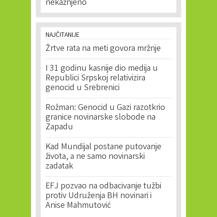
nekažnjeno
NAJČITANIJE
Žrtve rata na meti govora mržnje
I 31 godinu kasnije dio medija u
Republici Srpskoj relativizira
genocid u Srebrenici
Rožman: Genocid u Gazi razotkrio
granice novinarske slobode na
Zapadu
Kad Mundijal postane putovanje
života, a ne samo novinarski
zadatak
EFJ pozvao na odbacivanje tužbi
protiv Udruženja BH novinari i
Anise Mahmutović