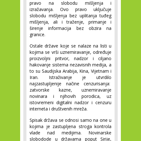
pravo na slobodu mišljenja i 
izražavanja. Ovo pravo uključuje 
slobodu mišljenja bez uplitanja tuđeg 
mišljenja, ali i traženje, primanje i 
širenje informacija bez obzira na 
granice.
Ostale države koje se nalaze na listi u 
kojima se vrši uznemiravanje, određuje 
proizvoljni pritvor, nadzor i ciljano 
hakovanje sistema nezavisnih medija, a 
to su Saudijska Arabija, Kina, Vijetnam i 
Iran. Istraživanje je utvrdilo 
najzastupljenije načine cenzurisanja:  
zatvorske kazne, uznemiravanje 
novinara i njihovih porodica, uz 
istovremeni digitalni nadzor i cenzuru 
interneta i društvenih mreža.
Spisak država se odnosi samo na one u 
kojima je zastupljena stroga kontrola 
vlade nad medijima. Novinarske 
slobodode u državama poput Sirije, 