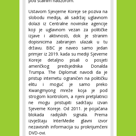
pod stalnim nadzorom.
Ustavom Sjevjerne Koreje se poziva na 
slobodu medija, ali sadržaj uglavnom 
dolazi iz Centralne novinske agencije 
koji je uglavnom vezan za političke 
izjave i aktivnosti, dok je stranim 
dopisnicima zabranjen ulazak u tu 
državu. BBC je naveo samo jedan 
primjer iz 2019. kada su mediji Sjeverne 
Koreje detaljno pisali o posjeti 
američkog predsjednika Donalda 
Trumpa. The Diplomat navodi da je 
pristup internetu ograničen na političku 
elitu i moguć je samo preko 
Kwangmyong mreže koja je pod 
strogom kontrolom, a njeni pretplatnici 
ne mogu pristupiti sadržaju izvan 
Sjeverne Koreje. Od 2011. je pojačana 
blokada radijskih signala. Prema 
izvještaju InterMedie glavni izvor 
nezavisnih informacija su prokrijumčeni 
DVD-ovi.