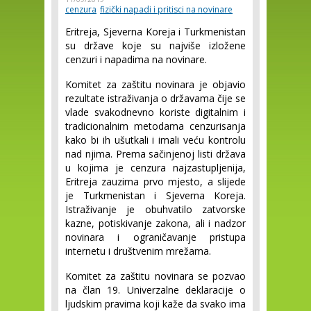
cenzura
fizički napadi i pritisci na novinare
Eritreja, Sjeverna Koreja i Turkmenistan 
su države koje su najviše izložene 
cenzuri i napadima na novinare.
Komitet za zaštitu novinara je objavio 
rezultate istraživanja o državama čije se 
vlade svakodnevno koriste digitalnim i 
tradicionalnim metodama cenzurisanja 
kako bi ih ušutkali i imali veću kontrolu 
nad njima.
Prema sačinjenoj listi država 
u kojima je cenzura najzastupljenija, 
Eritreja zauzima prvo mjesto, a slijede 
je Turkmenistan i Sjeverna Koreja. 
Istraživanje je obuhvatilo zatvorske 
kazne, potiskivanje zakona, ali i nadzor 
novinara i ograničavanje pristupa 
internetu i društvenim mrežama.
Komitet za zaštitu novinara se pozvao 
na član 19. Univerzalne deklaracije o 
ljudskim pravima koji kaže da svako ima 