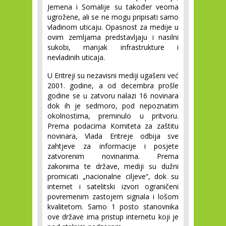
Jemena i Somalije su također veoma 
ugrožene, ali se ne mogu pripisati samo 
vladinom uticaju. Opasnost za medije u 
ovim zemljama predstavljaju i nasilni 
sukobi, manjak infrastrukture i 
nevladinih uticaja.
U Eritreji su nezavisni mediji ugašeni već 
2001. godine, a od decembra prošle 
godine se u zatvoru nalazi 16 novinara 
dok ih je sedmoro, pod nepoznatim 
okolnostima, preminulo u pritvoru. 
Prema podacima Komiteta za zaštitu 
novinara, Vlada Eritreje odbija sve 
zahtjeve za informacije i posjete 
zatvorenim novinarima. Prema 
zakonima te države, mediji su dužni 
promicati „nacionalne ciljeve“, dok su 
internet i satelitski izvori ograničeni 
povremenim zastojem signala i lošom 
kvalitetom. Samo 1 posto stanovnika 
ove države ima pristup internetu koji je 