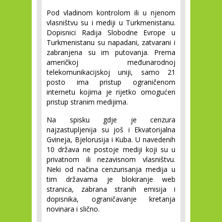
Pod vladinom kontrolom ili u njenom 
vlasništvu su i mediji u Turkmenistanu. 
Dopisnici Radija Slobodne Evrope u 
Turkmenistanu su napadani, zatvarani i 
zabranjena su im putovanja. Prema 
američkoj međunarodnoj 
telekomunikacijskoj uniji, samo 21 
posto ima pristup ograničenom 
internetu kojima je rijetko omogućen 
pristup stranim medijima.
Na spisku gdje je cenzura 
najzastupljenija su još i Ekvatorijalna 
Gvineja, Bjelorusija i Kuba. U navedenih 
10 država ne postoje mediji koji su u 
privatnom ili nezavisnom vlasništvu. 
Neki od načina cenzurisanja medija u 
tim državama je blokiranje web 
stranica, zabrana stranih emisija i 
dopisnika, ograničavanje kretanja 
novinara i slično.