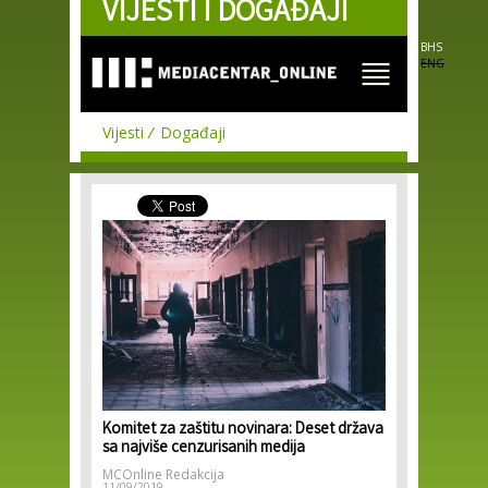
VIJESTI I DOGAĐAJI
Skip to
main
content
BHS
ENG
Vijesti
Događaji
Komitet za zaštitu novinara: Deset država
sa najviše cenzurisanih medija
MCOnline Redakcija
11/09/2019