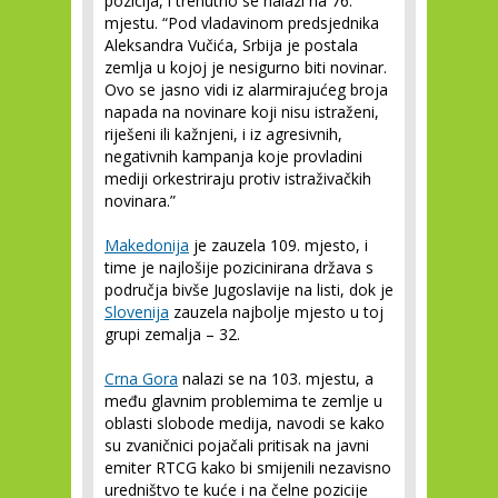
pozicija, i trenutno se nalazi na 76.
mjestu. “Pod vladavinom predsjednika
Aleksandra Vučića, Srbija je postala
zemlja u kojoj je nesigurno biti novinar.
Ovo se jasno vidi iz alarmirajućeg broja
napada na novinare koji nisu istraženi,
riješeni ili kažnjeni, i iz agresivnih,
negativnih kampanja koje provladini
mediji orkestriraju protiv istraživačkih
novinara.”
Makedonija
je zauzela 109. mjesto, i
time je najlošije pozicinirana država s
područja bivše Jugoslavije na listi, dok je
Slovenija
zauzela najbolje mjesto u toj
grupi zemalja – 32.
Crna Gora
nalazi se na 103. mjestu, a
među glavnim problemima te zemlje u
oblasti slobode medija, navodi se kako
su zvaničnici pojačali pritisak na javni
emiter RTCG kako bi smijenili nezavisno
uredništvo te kuće i na čelne pozicije