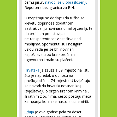
čemu pišu”,
navodi se u obrazloženju
Reportera bez granica za BiH.
U izvještaju se dodaje i da tužbe za
klevetu doprinose dodatnom
zastrašivanju novinara u našoj zemlji, te
da problem predstavlja i
netransparentnost vlasništva nad
medijima. Spomenuti su i nesigurni
uslovi rada jer se bh. novinari
zapošljavaju po kratkoročnim
ugovorima i malo su plaćeni.
Hrvatska
je zauzela 69. mjesto na listi,
što je napredak u odnosu na
prošlogodišnje 74. mjesto. U izvještaju
se navodi da hrvatski novinari koji
izvještavaju o organiziranom kriminalu
ili ratnim zločinima, često postaju meta
kampanja kojim se nastoje uznemiriti.
Srbija
je ove godine pala za deset