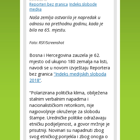
Reporteri bez granica
Indeks slobode
medija
Naša zemlja ostvarila je napredak u
odnosu na prethodnu godinu, kada je
bila na 65. mjestu.
Foto: RSF/Screenshot
Bosna i Hercegovina zauzela je 62.
mjesto od ukupno 180 zemalja na listi,
navodi se u novom izvještaju Reportera
bez granica
“Indeks medijskih sloboda
2018”
.
“Polarizirana politička klima, obilježena
stalnim verbalnim napadima i
nacionalističkom retorikom, nije
najpovoljnije okruženje za slobodu
štampe. Uredničke politike odražavaju
etničku podijeljenost, a govor mržnje je
prisutniji. Novinari su napadnuti zbog
svog etničkog porijekla i zbog onoga o