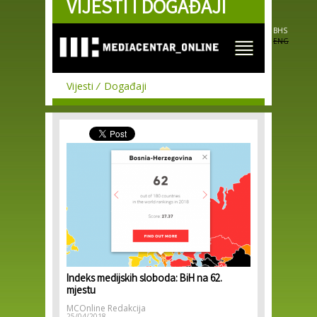
VIJESTI I DOGAĐAJI
Skip to
main
content
BHS
ENG
Vijesti
Događaji
Indeks medijskih sloboda: BiH na 62.
mjestu
MCOnline Redakcija
25/04/2018