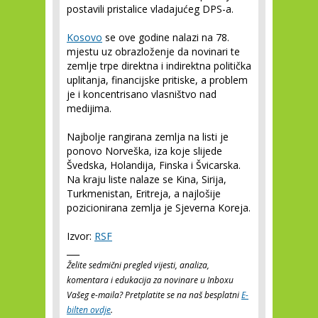
postavili pristalice vladajućeg DPS-a.
Kosovo
se ove godine nalazi na 78.
mjestu uz obrazloženje da novinari te
zemlje trpe direktna i indirektna politička
uplitanja, financijske pritiske, a problem
je i koncentrisano vlasništvo nad
medijima.
Najbolje rangirana zemlja na listi je
ponovo Norveška, iza koje slijede
Švedska, Holandija, Finska i Švicarska.
Na kraju liste nalaze se Kina, Sirija,
Turkmenistan, Eritreja, a najlošije
pozicionirana zemlja je Sjeverna Koreja.
Izvor:
RSF
___
Želite sedmični pregled vijesti, analiza,
komentara i edukacija za novinare u Inboxu
Vašeg e-maila? Pretplatite se na naš besplatni
E-
bilten ovdje
.