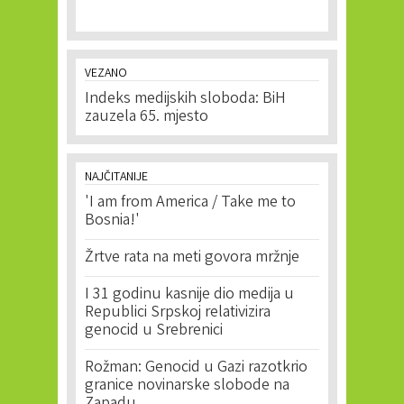
VEZANO
Indeks medijskih sloboda: BiH
zauzela 65. mjesto
NAJČITANIJE
'I am from America / Take me to
Bosnia!'
Žrtve rata na meti govora mržnje
I 31 godinu kasnije dio medija u
Republici Srpskoj relativizira
genocid u Srebrenici
Rožman: Genocid u Gazi razotkrio
granice novinarske slobode na