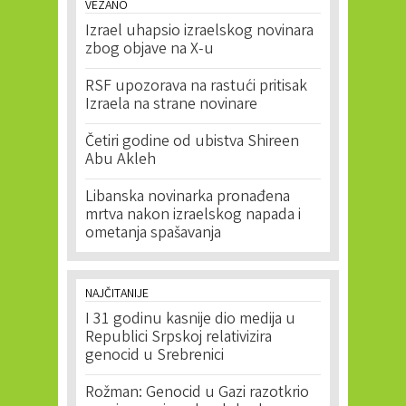
VEZANO
Izrael uhapsio izraelskog novinara
zbog objave na X-u
RSF upozorava na rastući pritisak
Izraela na strane novinare
Četiri godine od ubistva Shireen
Abu Akleh
Libanska novinarka pronađena
mrtva nakon izraelskog napada i
ometanja spašavanja
NAJČITANIJE
I 31 godinu kasnije dio medija u
Republici Srpskoj relativizira
genocid u Srebrenici
Rožman: Genocid u Gazi razotkrio