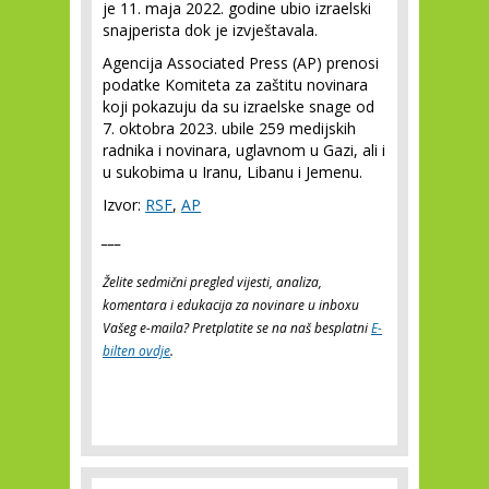
je 11. maja 2022. godine ubio izraelski
snajperista dok je izvještavala.
Agencija Associated Press (AP) prenosi
podatke Komiteta za zaštitu novinara
koji pokazuju da su izraelske snage od
7. oktobra 2023. ubile 259 medijskih
radnika i novinara, uglavnom u Gazi, ali i
u sukobima u Iranu, Libanu i Jemenu.
Izvor:
RSF
,
AP
___
Želite sedmični pregled vijesti, analiza,
komentara i edukacija za novinare u inboxu
Vašeg e-maila? Pretplatite se na naš besplatni
E-
bilten ovdje
.