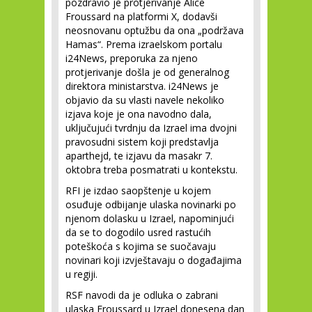
pozdravio je protjerivanje Alice
Froussard na platformi X, dodavši
neosnovanu optužbu da ona „podržava
Hamas“. Prema izraelskom portalu
i24News, preporuka za njeno
protjerivanje došla je od generalnog
direktora ministarstva. i24News je
objavio da su vlasti navele nekoliko
izjava koje je ona navodno dala,
uključujući tvrdnju da Izrael ima dvojni
pravosudni sistem koji predstavlja
aparthejd, te izjavu da masakr 7.
oktobra treba posmatrati u kontekstu.
RFI je izdao saopštenje u kojem
osuđuje odbijanje ulaska novinarki po
njenom dolasku u Izrael, napominjući
da se to dogodilo usred rastućih
poteškoća s kojima se suočavaju
novinari koji izvještavaju o događajima
u regiji.
RSF navodi da je odluka o zabrani
ulaska Froussard u Izrael donesena dan