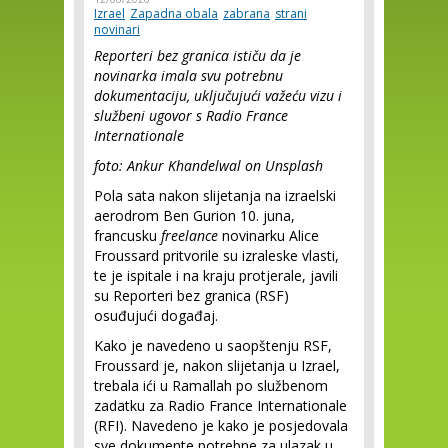
Izrael
Zapadna obala
zabrana
strani
novinari
Reporteri bez granica ističu da je
novinarka imala svu potrebnu
dokumentaciju, uključujući važeću vizu i
službeni ugovor s Radio France
Internationale
foto: Ankur Khandelwal on Unsplash
Pola sata nakon slijetanja na izraelski
aerodrom Ben Gurion 10. juna,
francusku
freelance
novinarku Alice
Froussard pritvorile su izraleske vlasti,
te je ispitale i na kraju protjerale, javili
su Reporteri bez granica (RSF)
osuđujući događaj.
Kako je navedeno u saopštenju RSF,
Froussard je, nakon slijetanja u Izrael,
trebala ići u Ramallah po službenom
zadatku za Radio France Internationale
(RFI). Navedeno je kako je posjedovala
sve dokumente potrebne za ulazak u