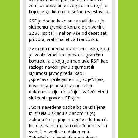
zemlju i obavljanje svog posla u regiji o
kojoj je godinama opsežno izvještavala.
RSF je dodao kako su saznali da su je
službenici granične kontrole pritvorili u
22:30, ispitali i, nakon više od deset sati
pritvora, vratili na let za Francusku.
Zvanična naredba o zabrani ulaska, koju
je izdala Izraelska uprava za graničnu
kontrolu, a u koju je imao uvid RSF, kao
razloge navodi javnu sigurnost ili
sigurnost javnog reda, kao i
„sprečavanja ilegalne imigracije“. Ipak,
novinarka je nosila svu potrebnu
dokumentaciju, uključujući važeću vizu i
službeni ugovor s RFI-jem.
„Gore navedena osoba bit će udaljena
iz Izraela u skladu s članom 10(A)
Zakona što je prije moguće i do tada će
biti držana na mjestu određenom za tu
svrhu“, navodi se u dokumentu.
Također se navodi da mora dobiti