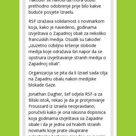
prethodno odobrenje prije bilo kakve
buduće posjete Izraelu.
RSF izražava solidarnost s novinarkom
koja, kako je navedeno, godinama
izvještava o Zapadnoj obali za nekoliko
francuskih medija. Osudili su također
„izuzetno ozbiljno kršenje slobode
medija koje odražava širi napor da se
opstruira izvještavanje stranih medija o
Zapadnoj obali“.
Organizacija se pita da li Izrael sada cilja
na Zapadnu obalu nakon medijske
blokade Gaze.
Jonathan Dagher, šef odjela RSF-a za
Bliski istok, rekao je da je protjerivanje
Froussard iz Izraela neopravdano,
poručivši kako je ona iskusna dopisnica
koja godinama izvještava sa Zapadne
obale i da je jedna od hrabrih stranih
novinarki koje prate okupirane