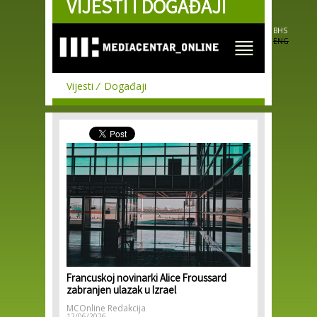
VIJESTI I DOGAĐAJI
Skip to
main
content
BHS
ENG
Vijesti
Događaji
Francuskoj novinarki Alice Froussard
zabranjen ulazak u Izrael
MCOnline Redakcija
12/06/2026