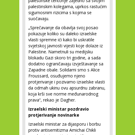
palestinske teritorije zajedno sa svojim
palestinskim kolegama, uprkos rastućim
sigurnosnim rizicima s kojima se
suočavaju.
„Sprečavanje da obavlja svoj posao
pokazuje koliko su daleko izraelske
vlasti spremne ići kako bi uskratile
svjetskoj javnosti vijesti koje dolaze iz
Palestine. Nametnuli su medijsku
blokadu Gazi skoro tri godine, a sada
dodatno ograničavaju izvještavanje sa
Zapadne obale. Solidarni smo s Alice
Froussard, osuđujemo njeno
protjerivanje i pozivamo izraelske vlasti
da odmah ukinu ovu apsurdnu zabranu,
koja krši sve norme međunarodnog
prava“, rekao je Dagher.
Izraelski ministar pozdravio
protjerivanje novinarke
Izraelski ministar za dijasporu i borbu
protiv antisemitizma Amichai Chikli