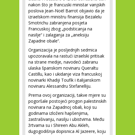
nakon što je francuski ministar vanjskih
poslova Jean-Noël Barrot objavio da je
izraelskom ministru finansija Bezalelu
Smotrichu zabranjena posjeta
Francuskoj zbog „podsticanja na
nasilje“ i zalaganja za „aneksiju
Zapadne obale“.
Organizacija je posljednjih sedmica
upozoravala na rastući izraelski pritisak
na strane medije, navodeći zabranu
ulaska španskom novinaru Queraltu
Castillu, kao i ukidanje viza francuskoj
novinarki Khadiji Toufik i italijanskom
novinaru Alessandru Stefanelliju.
Prema ovoj organizaciji, takve mjere su
pogoršale postojeći progon palestinskih
novinara na Zapadnoj obali, koji su
godinama izloženi hapšenjima,
zastrašivanju, nasilju i ubistvima. Među
žrtvama su i Shireen Abu Akleh,
dugogodišnja dopisnica Al Jazeere, koju