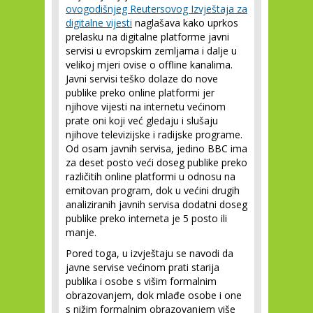
ovogodišnjeg Reutersovog Izvještaja za
digitalne vijesti
naglašava kako uprkos
prelasku na digitalne platforme javni
servisi u evropskim zemljama i dalje u
velikoj mjeri ovise o offline kanalima.
Javni servisi teško dolaze do nove
publike preko online platformi jer
njihove vijesti na internetu većinom
prate oni koji već gledaju i slušaju
njihove televizijske i radijske programe.
Od osam javnih servisa, jedino BBC ima
za deset posto veći doseg publike preko
različitih online platformi u odnosu na
emitovan program, dok u većini drugih
analiziranih javnih servisa dodatni doseg
publike preko interneta je 5 posto ili
manje.
Pored toga, u izvještaju se navodi da
javne servise većinom prati starija
publika i osobe s višim formalnim
obrazovanjem, dok mlađe osobe i one
s nižim formalnim obrazovanjem više