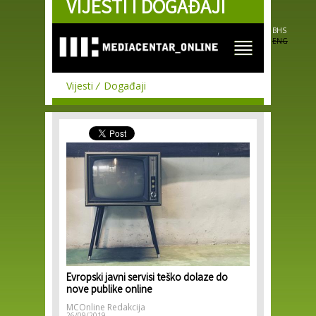
VIJESTI I DOGAĐAJI
Skip to
main
content
BHS
ENG
Vijesti
Događaji
Evropski javni servisi teško dolaze do
nove publike online
MCOnline Redakcija
26/09/2019