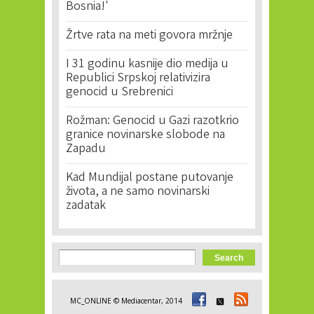
Bosnia!'
Žrtve rata na meti govora mržnje
I 31 godinu kasnije dio medija u
Republici Srpskoj relativizira
genocid u Srebrenici
Rožman: Genocid u Gazi razotkrio
granice novinarske slobode na
Zapadu
Kad Mundijal postane putovanje
života, a ne samo novinarski
zadatak
Search form
Search
MC_ONLINE © Mediacentar, 2014