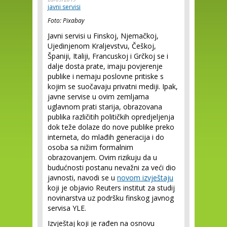
javni servisi
Foto: Pixabay
Javni servisi u Finskoj, Njemačkoj,
Ujedinjenom Kraljevstvu, Češkoj,
Španiji, Italiji, Francuskoj i Grčkoj se i
dalje dosta prate, imaju povjerenje
publike i nemaju poslovne pritiske s
kojim se suočavaju privatni mediji. Ipak,
javne servise u ovim zemljama
uglavnom prati starija, obrazovana
publika različitih političkih opredjeljenja
dok teže dolaze do nove publike preko
interneta, do mlađih generacija i do
osoba sa nižim formalnim
obrazovanjem. Ovim rizikuju da u
budućnosti postanu nevažni za veći dio
javnosti, navodi se u
novom izvještaju
koji je objavio Reuters institut za studij
novinarstva uz podršku finskog javnog
servisa YLE.
Izvještaj koji je rađen na osnovu