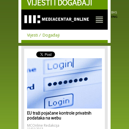
VIJESTI I DOGAĐAJI
Skip to
main
content
BHS
ENG
Vijesti
Događaji
EU traži pojačane kontrole privatnih
podataka na webu
MCOnline Redakcija
11/01/2013