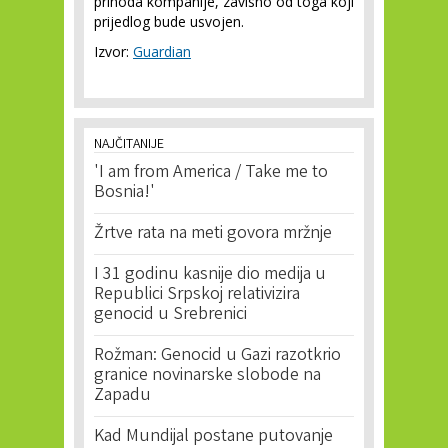
prihoda kompanije, zavisno od toga koji
prijedlog bude usvojen.
Izvor:
Guardian
NAJČITANIJE
'I am from America / Take me to
Bosnia!'
Žrtve rata na meti govora mržnje
I 31 godinu kasnije dio medija u
Republici Srpskoj relativizira
genocid u Srebrenici
Rožman: Genocid u Gazi razotkrio
granice novinarske slobode na
Zapadu
Kad Mundijal postane putovanje