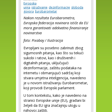
Evropska
unija
istraživanje
dezinformacije
sloboda
govora
Eurobarometar
Nakon rezultata Eurobarometra,
Evropska federacija novinara ističe da EU
mora garantovati adekvatno finansiranje
novinarstva
foto: Pixabay / Ilustracija
Evropljani su posebno zabrinuti zbog
sigurnosnih pitanja, kao što su tekući
sukobi i ratovi, kao i društvenih i
digitalnih pitanja, uključujući
dezinformacije, zaštitu podataka na
internetu i obmanjujući sadržaj koji
stvara umjetna inteligencija, navedeno
je u novom istraživanju Eurobarometar,
koji provodi Evropski parlament.
U tom kontekstu, kako je navedeno na
stranici Evropske unije (EU), građani bi
željeli da EU igra značajniju ulogu u
njihovoj zaštiti.