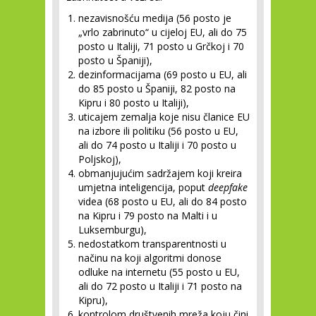
nezavisnošću medija (56 posto je
„vrlo zabrinuto“ u cijeloj EU, ali do 75
posto u Italiji, 71 posto u Grčkoj i 70
posto u Španiji),
dezinformacijama (69 posto u EU, ali
do 85 posto u Španiji, 82 posto na
Kipru i 80 posto u Italiji),
uticajem zemalja koje nisu članice EU
na izbore ili politiku (56 posto u EU,
ali do 74 posto u Italiji i 70 posto u
Poljskoj),
obmanjujućim sadržajem koji kreira
umjetna inteligencija, poput
deepfake
videa (68 posto u EU, ali do 84 posto
na Kipru i 79 posto na Malti i u
Luksemburgu),
nedostatkom transparentnosti u
načinu na koji algoritmi donose
odluke na internetu (55 posto u EU,
ali do 72 posto u Italiji i 71 posto na
Kipru),
kontrolom društvenih mreža koju čini