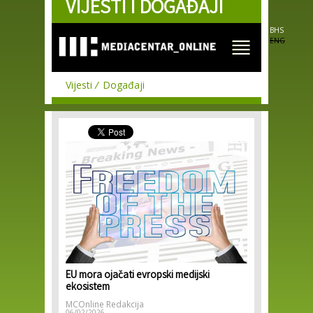
VIJESTI I DOGAĐAJI
Skip to
main
content
BHS
ENG
Vijesti
Događaji
EU mora ojačati evropski medijski
ekosistem
MCOnline Redakcija
06/02/2026