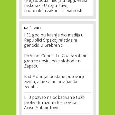
(Ne)sloboda medija u regiji: Veliki
raskorak EU regulative,
nacionalnih zakona i stvarnosti
NAJČITANIJE
I 31 godinu kasnije dio medija u
Republici Srpskoj relativizira
genocid u Srebrenici
Rožman: Genocid u Gazi razotkrio
granice novinarske slobode na
Zapadu
Kad Mundijal postane putovanje
života, a ne samo novinarski
zadatak
EFJ pozvao na odbacivanje tužbi
protiv Udruženja BH novinari i
Anise Mahmutović