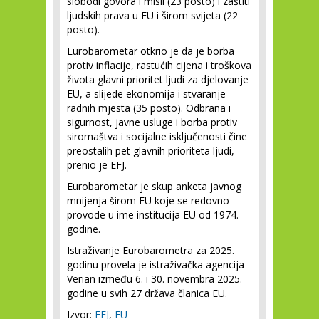
slobodi govora i misli (23 posto) i zaštiti
ljudskih prava u EU i širom svijeta (22
posto).
Eurobarometar otkrio je da je borba
protiv inflacije, rastućih cijena i troškova
života glavni prioritet ljudi za djelovanje
EU, a slijede ekonomija i stvaranje
radnih mjesta (35 posto). Odbrana i
sigurnost, javne usluge i borba protiv
siromaštva i socijalne isključenosti čine
preostalih pet glavnih prioriteta ljudi,
prenio je EFJ.
Eurobarometar je skup anketa javnog
mnijenja širom EU koje se redovno
provode u ime institucija EU od 1974.
godine.
Istraživanje Eurobarometra za 2025.
godinu provela je istraživačka agencija
Verian između 6. i 30. novembra 2025.
godine u svih 27 država članica EU.
Izvor:
EFJ
,
EU