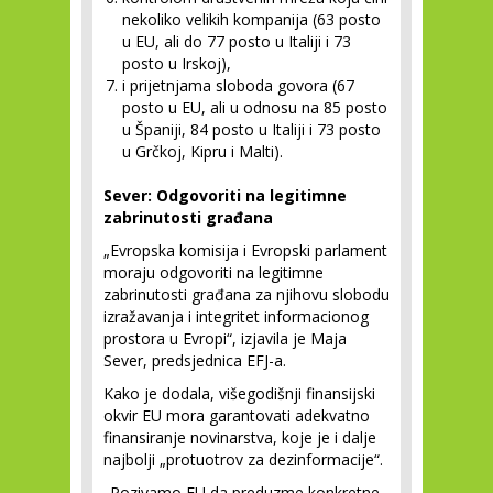
nekoliko velikih kompanija (63 posto
u EU, ali do 77 posto u Italiji i 73
posto u Irskoj),
i prijetnjama sloboda govora (67
posto u EU, ali u odnosu na 85 posto
u Španiji, 84 posto u Italiji i 73 posto
u Grčkoj, Kipru i Malti).
Sever: Odgovoriti na legitimne
zabrinutosti građana
„Evropska komisija i Evropski parlament
moraju odgovoriti na legitimne
zabrinutosti građana za njihovu slobodu
izražavanja i integritet informacionog
prostora u Evropi“, izjavila je Maja
Sever, predsjednica EFJ-a.
Kako je dodala, višegodišnji finansijski
okvir EU mora garantovati adekvatno
finansiranje novinarstva, koje je i dalje
najbolji „protuotrov za dezinformacije“.
„Pozivamo EU da preduzme konkretne