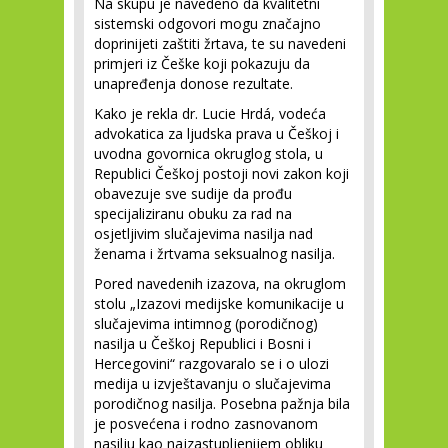
Na skupu je navedeno da kvalitetni
sistemski odgovori mogu značajno
doprinijeti zaštiti žrtava, te su navedeni
primjeri iz Češke koji pokazuju da
unapređenja donose rezultate.
Kako je rekla dr. Lucie Hrdá, vodeća
advokatica za ljudska prava u Češkoj i
uvodna govornica okruglog stola, u
Republici Češkoj postoji novi zakon koji
obavezuje sve sudije da prođu
specijaliziranu obuku za rad na
osjetljivim slučajevima nasilja nad
ženama i žrtvama seksualnog nasilja.
Pored navedenih izazova, na okruglom
stolu „Izazovi medijske komunikacije u
slučajevima intimnog (porodičnog)
nasilja u Češkoj Republici i Bosni i
Hercegovini“ razgovaralo se i o ulozi
medija u izvještavanju o slučajevima
porodičnog nasilja. Posebna pažnja bila
je posvećena i rodno zasnovanom
nasilju kao najzastupljenijem obliku