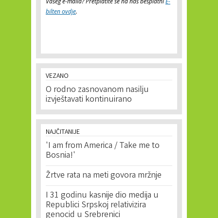
Vašeg e-maila? Pretplatite se na naš besplatni
E-
bilten ovdje
.
VEZANO
O rodno zasnovanom nasilju
izvještavati kontinuirano
NAJČITANIJE
'I am from America / Take me to
Bosnia!'
Žrtve rata na meti govora mržnje
I 31 godinu kasnije dio medija u
Republici Srpskoj relativizira
genocid u Srebrenici