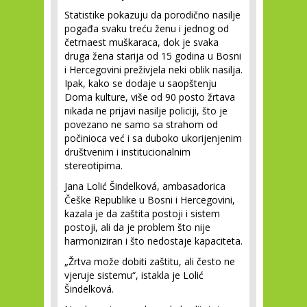
Statistike pokazuju da porodično nasilje
pogađa svaku treću ženu i jednog od
četrnaest muškaraca, dok je svaka
druga žena starija od 15 godina u Bosni
i Hercegovini preživjela neki oblik nasilja.
Ipak, kako se dodaje u saopštenju
Doma kulture, više od 90 posto žrtava
nikada ne prijavi nasilje policiji, što je
povezano ne samo sa strahom od
počinioca već i sa duboko ukorijenjenim
društvenim i institucionalnim
stereotipima.
Jana Lolić Šindelková, ambasadorica
Češke Republike u Bosni i Hercegovini,
kazala je da zaštita postoji i sistem
postoji, ali da je problem što nije
harmoniziran i što nedostaje kapaciteta.
„Žrtva može dobiti zaštitu, ali često ne
vjeruje sistemu“, istakla je Lolić
Šindelková.