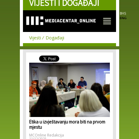
VIJESTI I DOGAĐAJI
Skip to
main
content
BHS
ENG
Vijesti
Događaji
Etika u izvještavanju mora biti na prvom
mjestu
MCOnline Redakcija
11/12/2025