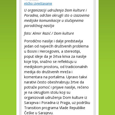
etičko izvještavanje
U organizaciji udruženja Dom kulture i
Poradna, održan okrugli sto o izazovima
medijske komunikacije u slučajevima
porodičnog nasilja
foto: Almir Razić / Dom kulture
Porodično nasilje i dalje predstavlja
jedan od najvećih društvenih problema
u Bosni i Hercegovini, a stereotipi,
poput ideje da je žrtva kriva za nasilje
koje trpi, snažno se reflektuju u
medijskom prostoru, od tradicionalnih
medija do društvenih mreža i
komentara na portalima. Upravo takvi
narativi često obeshrabruju žrtve da
potraže pomoć i prijave nasilje, rečeno
je na okruglom stolu koji su
organizovali udruženja Dom kulture iz
Sarajeva i Poradna iz Praga, uz podršku
Transition programa Vlade Republike
Češke u Sarajevu.