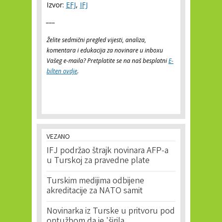
Izvor:
EFJ
,
IFJ
___
Želite sedmični pregled vijesti, analiza,
komentara i edukacija za novinare u inboxu
Vašeg e-maila? Pretplatite se na naš besplatni
E-
bilten ovdje
.
VEZANO
IFJ podržao štrajk novinara AFP-a
u Turskoj za pravedne plate
Turskim medijima odbijene
akreditacije za NATO samit
Novinarka iz Turske u pritvoru pod
optužbom da je 'širila