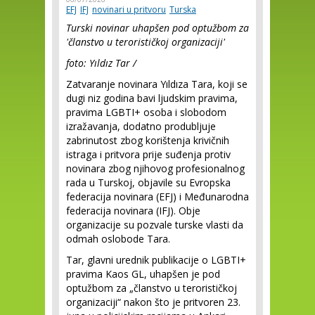
EFJ
IFJ
novinari u pritvoru
Turska
Turski novinar uhapšen pod optužbom za
'članstvo u terorističkoj organizaciji'
foto: Yıldız Tar /
Zatvaranje novinara Yıldıza Tara, koji se
dugi niz godina bavi ljudskim pravima,
pravima LGBTI+ osoba i slobodom
izražavanja, dodatno produbljuje
zabrinutost zbog korištenja krivičnih
istraga i pritvora prije suđenja protiv
novinara zbog njihovog profesionalnog
rada u Turskoj, objavile su Evropska
federacija novinara (EFJ) i Međunarodna
federacija novinara (IFJ). Obje
organizacije su pozvale turske vlasti da
odmah oslobode Tara.
Tar, glavni urednik publikacije o LGBTI+
pravima Kaos GL, uhapšen je pod
optužbom za „članstvo u terorističkoj
organizaciji“ nakon što je pritvoren 23.