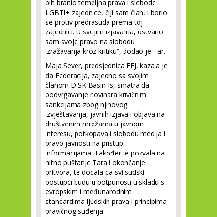
bih branio temeljna prava i slobode
LGBTI+ zajednice, čiji sam član, i borio
se protiv predrasuda prema toj
zajednici. U svojim izjavama, ostvario
sam svoje pravo na slobodu
izražavanja kroz kritiku“, dodao je Tar.
Maja Sever, predsjednica EFJ, kazala je
da Federacija, zajedno sa svojim
članom DISK Basin-Is, smatra da
podvrgavanje novinara krivičnim
sankcijama zbog njihovog
izvještavanja, javnih izjava i objava na
društvenim mrežama u javnom
interesu, potkopava i slobodu medija i
pravo javnosti na pristup
informacijama. Također je pozvala na
hitno puštanje Tara i okončanje
pritvora, te dodala da svi sudski
postupci budu u potpunosti u skladu s
evropskim i međunarodnim
standardima ljudskih prava i principima
pravičnog suđenja.