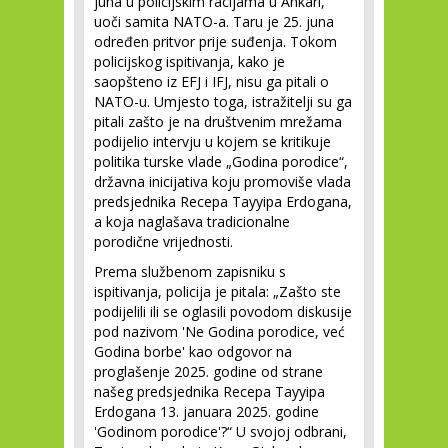
juna u policijskim racijama u Ankari,
uoči samita NATO-a. Taru je 25. juna
određen pritvor prije suđenja. Tokom
policijskog ispitivanja, kako je
saopšteno iz EFJ i IFJ, nisu ga pitali o
NATO-u. Umjesto toga, istražitelji su ga
pitali zašto je na društvenim mrežama
podijelio intervju u kojem se kritikuje
politika turske vlade „Godina porodice“,
državna inicijativa koju promoviše vlada
predsjednika Recepa Tayyipa Erdogana,
a koja naglašava tradicionalne
porodične vrijednosti.
Prema službenom zapisniku s
ispitivanja, policija je pitala: „Zašto ste
podijelili ili se oglasili povodom diskusije
pod nazivom 'Ne Godina porodice, već
Godina borbe' kao odgovor na
proglašenje 2025. godine od strane
našeg predsjednika Recepa Tayyipa
Erdogana 13. januara 2025. godine
'Godinom porodice'?“ U svojoj odbrani,