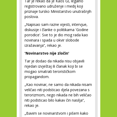
Tar je rekao da je Kaos GL legalno
registrovano udruženje i medij koji
priznaje tursko Ministarstvo unutrašnjih
poslova.
„Napisao sam razne vijesti, intervjue,
diskusije i članke o politikama 'Godine
porodice'. Sve to je dio mog rada kao
novinara i spada u okvir slobode
izražavanja“, rekao je.
'Novinarstvo nije zločin'
Tar je dodao da nikada nisu objavili
nijedan izvještaj ili članak koji bi se
mogao smatrati terorističkom
propagandom.
„Kao novinar, ne samo da nikada nisam
veličao niti podsticao djela povezana s
terorizmom, nego nikada ne bih veličao
niti podsticao bilo kakav čin nasilja“,
rekao je.
„Bavim se novinarstvom i pišem kako