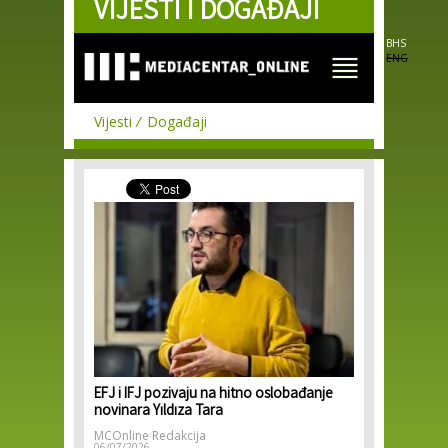
VIJESTI I DOGAĐAJI
Skip to
main
content
BHS
ENG
Vijesti
Događaji
EFJ i IFJ pozivaju na hitno oslobađanje
novinara Yıldıza Tara
MCOnline Redakcija
06/07/2026