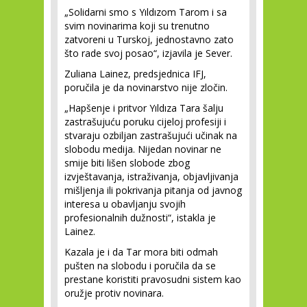
„Solidarni smo s Yıldızom Tarom i sa
svim novinarima koji su trenutno
zatvoreni u Turskoj, jednostavno zato
što rade svoj posao“, izjavila je Sever.
Zuliana Lainez, predsjednica IFJ,
poručila je da novinarstvo nije zločin.
„Hapšenje i pritvor Yıldıza Tara šalju
zastrašujuću poruku cijeloj profesiji i
stvaraju ozbiljan zastrašujući učinak na
slobodu medija. Nijedan novinar ne
smije biti lišen slobode zbog
izvještavanja, istraživanja, objavljivanja
mišljenja ili pokrivanja pitanja od javnog
interesa u obavljanju svojih
profesionalnih dužnosti“, istakla je
Lainez.
Kazala je i da Tar mora biti odmah
pušten na slobodu i poručila da se
prestane koristiti pravosudni sistem kao
oružje protiv novinara.