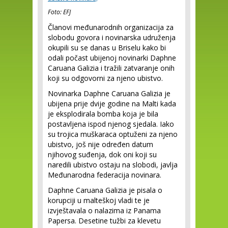
Foto: EFJ
Članovi međunarodnih organizacija za
slobodu govora i novinarska udruženja
okupili su se danas u Briselu kako bi
odali počast ubijenoj novinarki Daphne
Caruana Galizia i tražili zatvaranje onih
koji su odgovorni za njeno ubistvo.
Novinarka Daphne Caruana Galizia je
ubijena prije dvije godine na Malti kada
je eksplodirala bomba koja je bila
postavljena ispod njenog sjedala. Iako
su trojica muškaraca optuženi za njeno
ubistvo, još nije određen datum
njihovog suđenja, dok oni koji su
naredili ubistvo ostaju na slobodi, javlja
Međunarodna federacija novinara.
Daphne Caruana Galizia je pisala o
korupciji u malteškoj vladi te je
izvještavala o nalazima iz Panama
Papersa. Desetine tužbi za klevetu