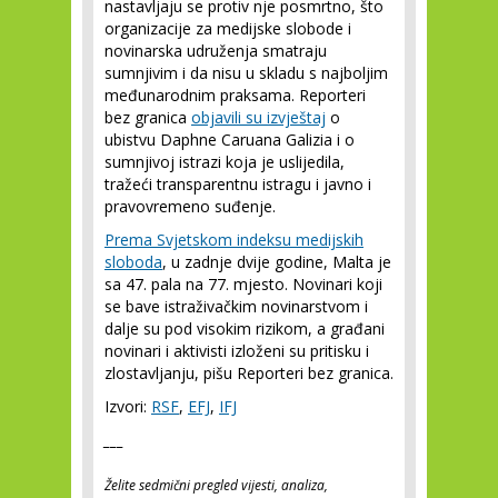
nastavljaju se protiv nje posmrtno, što
organizacije za medijske slobode i
novinarska udruženja smatraju
sumnjivim i da nisu u skladu s najboljim
međunarodnim praksama. Reporteri
bez granica
objavili su izvještaj
o
ubistvu Daphne Caruana Galizia i o
sumnjivoj istrazi koja je uslijedila,
tražeći transparentnu istragu i javno i
pravovremeno suđenje.
Prema Svjetskom indeksu medijskih
sloboda
, u zadnje dvije godine, Malta je
sa 47. pala na 77. mjesto. Novinari koji
se bave istraživačkim novinarstvom i
dalje su pod visokim rizikom, a građani
novinari i aktivisti izloženi su pritisku i
zlostavljanju, pišu Reporteri bez granica.
Izvori:
RSF
,
EFJ
,
IFJ
___
Želite sedmični pregled vijesti, analiza,