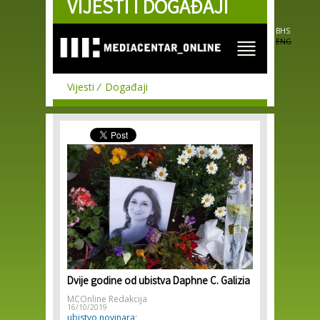
VIJESTI I DOGAĐAJI
Skip to
main
content
BHS
ENG
Vijesti
Događaji
Dvije godine od ubistva Daphne C. Galizia
MCOnline Redakcija
16/10/2019
ubistvo novinara;