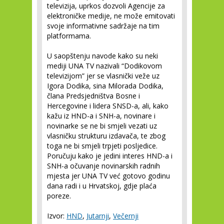
televizija, uprkos dozvoli Agencije za
elektroničke medije, ne može emitovati
svoje informativne sadržaje na tim
platformama.
U saopštenju navode kako su neki
mediji UNA TV nazivali “Dodikovom
televizijom” jer se vlasnički veže uz
Igora Dodika, sina Milorada Dodika,
člana Predsjedništva Bosne i
Hercegovine i lidera SNSD-a, ali, kako
kažu iz HND-a i SNH-a, novinare i
novinarke se ne bi smjeli vezati uz
vlasničku strukturu izdavača, te zbog
toga ne bi smjeli trpjeti posljedice.
Poručuju kako je jedini interes HND-a i
SNH-a očuvanje novinarskih radnih
mjesta jer UNA TV već gotovo godinu
dana radi i u Hrvatskoj, gdje plaća
poreze.
Izvor:
HND
,
Jutarnji
,
Večernji