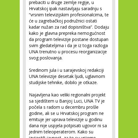
prebaciti u druge zemlje regije, u
Hrvatskoj ipak nastavljaju saradnju s
“vrsnim televizijskim profesionalcima, te
će u zagrebačkoj podružnici ostati
kadar nužan za rad dopisništva”. Dodaju
kako je glavna prepreka nemogućnost
da program televizije postane dostupan
svim gledateljima i da je iz toga razloga
UNA trenutno u procesu reorganizacije
svog poslovanja.
Sredinom jula i u sarajevskoj redakciji
UNA televizije desetak ljudi, uglavnom
studijske tehnike, dobilo je otkaze.
Najavljena kao veliki regionalni projekt
sa sjedištem u Banjoj Luci, UNA TV je
počela s radom u decembru prošle
godine, ali se u Hrvatskoj program ne
emituje jer uprava televizije u godinu
dana nije uspjela potpisati ugovor ni sa
jednim teleoperaterom. Kako su
izvijestili javnost, za to su vrijeme