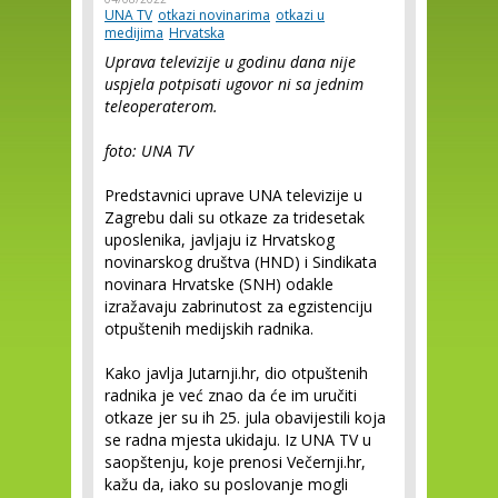
UNA TV
otkazi novinarima
otkazi u
medijima
Hrvatska
Uprava televizije u godinu dana nije
uspjela potpisati ugovor ni sa jednim
teleoperaterom.
foto: UNA TV
Predstavnici uprave UNA televizije u
Zagrebu dali su otkaze za tridesetak
uposlenika, javljaju iz Hrvatskog
novinarskog društva (HND) i Sindikata
novinara Hrvatske (SNH) odakle
izražavaju zabrinutost za egzistenciju
otpuštenih medijskih radnika.
Kako javlja Jutarnji.hr, dio otpuštenih
radnika je već znao da će im uručiti
otkaze jer su ih 25. jula obavijestili koja
se radna mjesta ukidaju. Iz UNA TV u
saopštenju, koje prenosi Večernji.hr,
kažu da, iako su poslovanje mogli