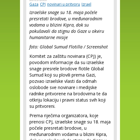
Gaza
CPJ
novinari u pritvoru
Izrael
Izraelske snage su 18. maja počele
presretati brodove, u međunarodnim
vodama u blizini Kipra, dok su
pokušavali da stignu do Gaze u okviru
humanitarne misije
foto: Global Sumud Flotilla / Screenshot
Komitet za zaštitu novinara (CPJ) je,
povodom informacije da su izraelske
snage presrele brodove flotile Global
Sumud koji su plovili prema Gazi,
pozvao izraelske vlasti da odmah
oslobode sve novinare i medijske
radnike pritvorene na brodovima te da
otkriju lokaciju i pravni status svih koji
su pritvoreni.
Prema riječima organizatora, koje
prenosi CPJ, izraelske snage su 18. maja
počele presretati brodove, u
međunarodnim vodama u blizini Kipra,