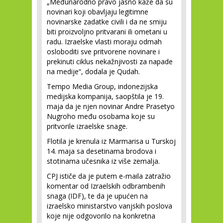
„Međunarodno pravo jasno kaže da su
novinari koji obavljaju legitimne
novinarske zadatke civili i da ne smiju
biti proizvoljno pritvarani ili ometani u
radu. Izraelske vlasti moraju odmah
osloboditi sve pritvorene novinare i
prekinuti ciklus nekažnjivosti za napade
na medije“, dodala je Qudah.
Tempo Media Group, indonezijska
medijska kompanija, saopštila je 19.
maja da je njen novinar Andre Prasetyo
Nugroho među osobama koje su
pritvorile izraelske snage.
Flotila je krenula iz Marmarisa u Turskoj
14. maja sa desetinama brodova i
stotinama učesnika iz više zemalja.
CPJ ističe da je putem e-maila zatražio
komentar od Izraelskih odbrambenih
snaga (IDF), te da je upućen na
izraelsko ministarstvo vanjskih poslova
koje nije odgovorilo na konkretna