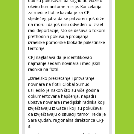
dok su pokušavali da stignu do Gaze u
okviru humanitarne misije. Kancelarija
za medije flotile kazala je za CPJ
sljedećeg jutra da se pritvoreni još drže
na moru i da još nisu odvedeni u Izrael
radi deportacije, što se dešavalo tokom
prethodnih pokušaja probijanja
izraelske pomorske blokade palestinske
teritorije.
CPJ naglašava da je identifikovao
najmanje sedam novinara i medijskih
radnika na flotili.
„Izraelsko presretanje i pritvaranje
novinara na flotili Global Sumud
uslijedilo je nakon što su više godina
dokumentovana hapšenja, napadi i
ubistva novinara i medijskih radnika koji
izvještavaju iz Gaze i koji su pokušavali
da izvještavaju o situaciji tamo“, rekla je
Sara Qudah, regionalna direktorica CPJ-
a.