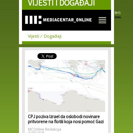
VIJESTI I DOGAĐAJI
Skip to
main
content
BHS
ENG
Vijesti
Događaji
CPJ poziva Izrael da oslobodi novinare
pritvorene na flotili koja nosi pomoć Gazi
MCOnline Redakcija
20/05/2026