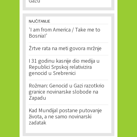
Gazu
NAJČITANIJE
'I am from America / Take me to
Bosnia!'
Žrtve rata na meti govora mržnje
I 31 godinu kasnije dio medija u
Republici Srpskoj relativizira
genocid u Srebrenici
Rožman: Genocid u Gazi razotkrio
granice novinarske slobode na
Zapadu
Kad Mundijal postane putovanje
života, a ne samo novinarski
zadatak