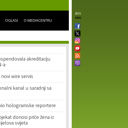
BHS
ENG
OGLASI
O MEDIACENTRU
uspendovala akreditaciju
N-a
novi wire servis
onalni kanal u saradnji sa
io hologramske reportere
jekat donosi priče žena iz
ijelova svijeta