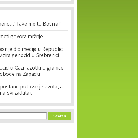
erica / Take me to Bosnia!'
 meti govora mržnje
asnije dio medija u Republici
ivizira genocid u Srebrenici
cid u Gazi razotkrio granice
lobode na Zapadu
postane putovanje života, a
narski zadatak
orm