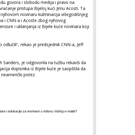
odu govora i slobodu medija i pravo na
vraćanje pristupa Bijeloj kući Jimu Acosti. Ta
 njihovom novinaru kulminacija višegodišnjeg
pa i CNN-a i Acoste zbog njihovog
enzure i uklanjanja iz Bijele kuće novinara koji
 odlučili”, rekao je predsjednik CNN-a, Jeff
h Sanders, je odgovorila na tužbu rekavši da
jacija dopisnika iz Bijele kuće je saopštila da
je neamerički potez.
entara i edukacija za novinare u Inboxu Vašeg e-maila?