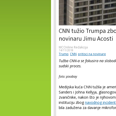
CNN tužio Trumpa zbo
novinaru Jimu Acosti
MCOnline Redakcija
14/11/2018
Trump
CNN
pritisci na novinare
Tužba CNN-a se fokusira na slobod
sudski proces.
foto: pixabay
Medijska kuća CNN tužila je ame
Sanders i Johna Kellyja, glasnogov
zvaničnike, nakon što je njihovom
instituciju zbog
navodnog incident
bila zadužena za davanje mikrofo