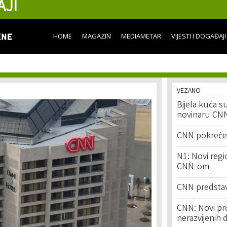
AJI
Skip to
main
content
HOME
MAGAZIN
MEDIAMETAR
VIJESTI I DOGAĐAJI
VEZANO
Bijela kuća s
novinaru CN
CNN pokreće 
N1: Novi regi
CNN-om
CNN predstav
CNN: Novi pro
nerazvijenih d