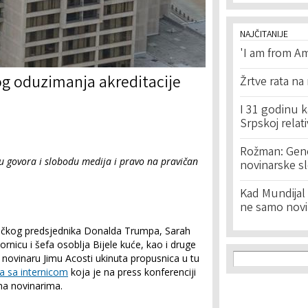
NAJČITANIJE
'I am from Am
g oduzimanja akreditacije
Žrtve rata na
I 31 godinu k
Srpskoj relat
Rožman: Geno
u govora i slobodu medija i pravo na pravičan
novinarske s
Kad Mundijal 
ne samo novi
ričkog predsjednika Donalda Trumpa, Sarah
ornicu i šefa osoblja Bijele kuće, kao i druge
Search f
Search
 novinaru Jimu Acosti ukinuta propusnica u tu
a sa internicom
koja je na press konferenciji
na novinarima.