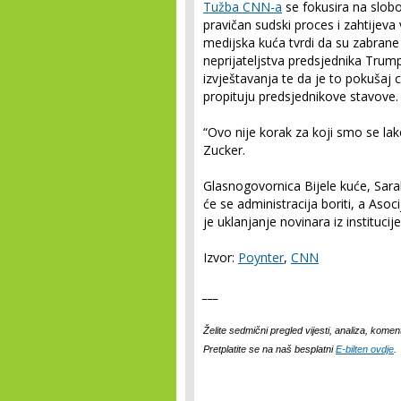
Tužba CNN-a
se fokusira na slob
pravičan sudski proces i zahtijeva 
medijska kuća tvrdi da su zabrane
neprijateljstva predsjednika Trum
izvještavanja te da je to pokušaj c
propituju predsjednikove stavove.
“Ovo nije korak za koji smo se lako
Zucker.
Glasnogovornica Bijele kuće, Sara
će se administracija boriti, a Asoci
je uklanjanje novinara iz instituci
Izvor:
Poynter
,
CNN
___
Želite sedmični pregled vijesti, analiza, kom
Pretplatite se na naš b
esplatni
E-bilten ovdje
.