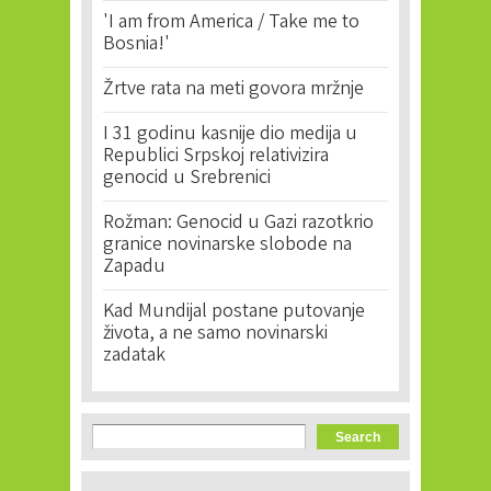
'I am from America / Take me to
Bosnia!'
Žrtve rata na meti govora mržnje
I 31 godinu kasnije dio medija u
Republici Srpskoj relativizira
genocid u Srebrenici
Rožman: Genocid u Gazi razotkrio
granice novinarske slobode na
Zapadu
Kad Mundijal postane putovanje
života, a ne samo novinarski
zadatak
Search form
Search