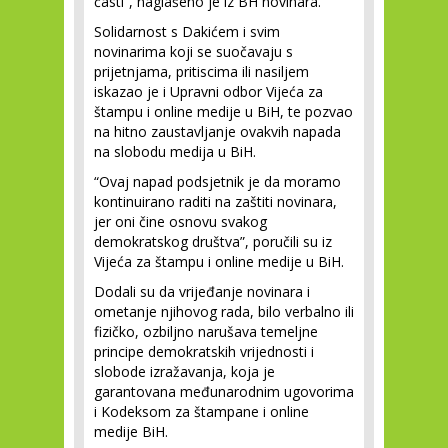
časti”, naglašeno je iz BH novinara.
Solidarnost s Dakićem i svim
novinarima koji se suočavaju s
prijetnjama, pritiscima ili nasiljem
iskazao je i Upravni odbor Vijeća za
štampu i online medije u BiH, te pozvao
na hitno zaustavljanje ovakvih napada
na slobodu medija u BiH.
“Ovaj napad podsjetnik je da moramo
kontinuirano raditi na zaštiti novinara,
jer oni čine osnovu svakog
demokratskog društva”, poručili su iz
Vijeća za štampu i online medije u BiH.
Dodali su da vrijeđanje novinara i
ometanje njihovog rada, bilo verbalno ili
fizičko, ozbiljno narušava temeljne
principe demokratskih vrijednosti i
slobode izražavanja, koja je
garantovana međunarodnim ugovorima
i Kodeksom za štampane i online
medije BiH.