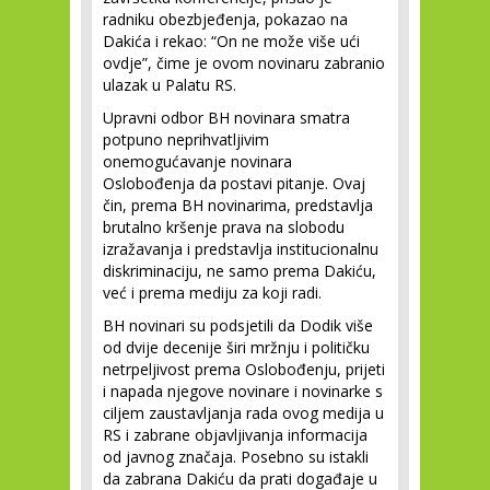
radniku obezbjeđenja, pokazao na
Dakića i rekao: “On ne može više ući
ovdje”, čime je ovom novinaru zabranio
ulazak u Palatu RS.
Upravni odbor BH novinara smatra
potpuno neprihvatljivim
onemogućavanje novinara
Oslobođenja da postavi pitanje. Ovaj
čin, prema BH novinarima, predstavlja
brutalno kršenje prava na slobodu
izražavanja i predstavlja institucionalnu
diskriminaciju, ne samo prema Dakiću,
već i prema mediju za koji radi.
BH novinari su podsjetili da Dodik više
od dvije decenije širi mržnju i političku
netrpeljivost prema Oslobođenju, prijeti
i napada njegove novinare i novinarke s
ciljem zaustavljanja rada ovog medija u
RS i zabrane objavljivanja informacija
od javnog značaja. Posebno su istakli
da zabrana Dakiću da prati događaje u