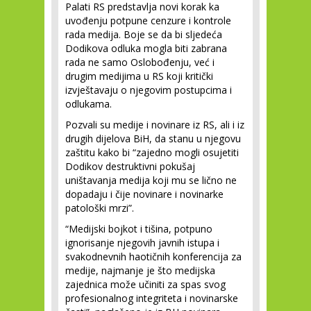
Palati RS predstavlja novi korak ka
uvođenju potpune cenzure i kontrole
rada medija. Boje se da bi sljedeća
Dodikova odluka mogla biti zabrana
rada ne samo Oslobođenju, već i
drugim medijima u RS koji kritički
izvještavaju o njegovim postupcima i
odlukama.
Pozvali su medije i novinare iz RS, ali i iz
drugih dijelova BiH, da stanu u njegovu
zaštitu kako bi “zajedno mogli osujetiti
Dodikov destruktivni pokušaj
uništavanja medija koji mu se lično ne
dopadaju i čije novinare i novinarke
patološki mrzi”.
“Medijski bojkot i tišina, potpuno
ignorisanje njegovih javnih istupa i
svakodnevnih haotičnih konferencija za
medije, najmanje je što medijska
zajednica može učiniti za spas svog
profesionalnog integriteta i novinarske