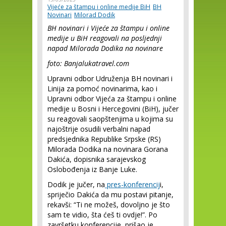
Vijeće za štampu i online medije BiH
BH
Novinari
Milorad Dodik
BH novinari i Vijeće za štampu i online
medije u BiH reagovali na posljednji
napad Milorada Dodika na novinare
foto: Banjalukatravel.com
Upravni odbor Udruženja BH novinari i
Linija za pomoć novinarima, kao i
Upravni odbor Vijeća za štampu i online
medije u Bosni i Hercegovini (BiH), jučer
su reagovali saopštenjima u kojima su
najoštrije osudili verbalni napad
predsjednika Republike Srpske (RS)
Milorada Dodika na novinara Gorana
Dakića, dopisnika sarajevskog
Oslobođenja iz Banje Luke.
Dodik je jučer, na
pres-konferencij
i,
spriječio Dakića da mu postavi pitanje,
rekavši: “Ti ne možeš, dovoljno je što
sam te vidio, šta ćeš ti ovdje!”. Po
završetku konferencije, prišao je