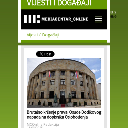
VIJESTI I DOGAĐAJI
Skip to
main
content
BHS
ENG
Vijesti
Događaji
Brutalno kršenje prava: Osude Dodikovog
napada na dopisnika Oslobođenja
MCOnline Redakcija
13/03/2025