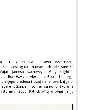
u 2012. godini bila je "Bosnia:1992-1995";
a iz bosanskog rata napravljenih od strane 50
jučujući Jamesa Nachtwey-a, Gary Knight-a,
ess-a, Ron Haviv-a, Alexandre Boulat i mnogih
 prelijepo uređena i dizajnirana, ova knjiga bi
ma svake učionice i to ne samo u školama
istorije", navodi Patrick Witty u objašnjenju