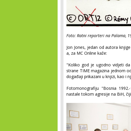
Foto: Ratni reporteri na Palama, 1
Jon Jones, jedan od autora knjig
a, za MC Online kaže:
"Koliko god je ugodno vidjeti d
strane TIME magazina jednom od 
događaji prikazani u knjizi, kao i n
Fotomonografiju "Bosnia 1992.-19
nastale tokom agresije na BiH, čiji