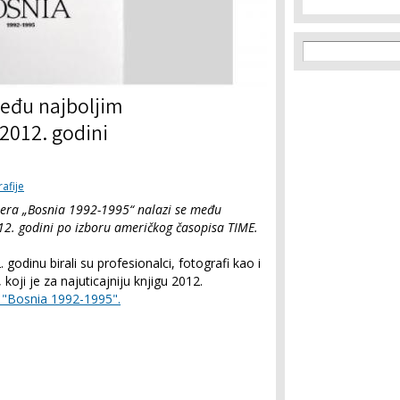
Search f
Search
eđu najboljim
2012. godini
afije
rtera „Bosnia 1992-1995“ nalazi se među
2. godini po izboru američkog časopisa TIME.
godinu birali su profesionalci, fotografi kao i
koji je za najuticajniju knjigu 2012.
"Bosnia 1992-1995".