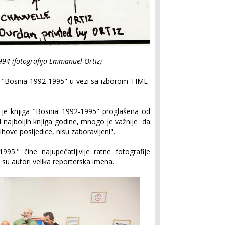
994 (fotografija Emmanuel Ortiz)
e "Bosnia 1992-1995" u vezi sa izborom TIME-
a je knjiga "Bosnia 1992-1995" proglašena od
najboljih knjiga godine, mnogo je važnije da
jihove posljedice, nisu zaboravljeni".
95." čine najupečatljivije ratne fotografije
 su autori velika reporterska imena.