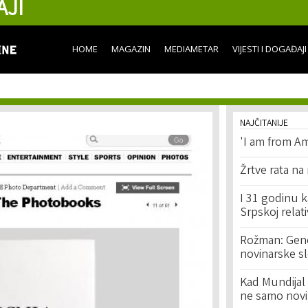
AJI
Skip to
main
content
HOME
MAGAZIN
MEDIAMETAR
VIJESTI I DOGAĐAJI
NAJČITANIJE
'I am from Am
Žrtve rata na
I 31 godinu k
Srpskoj relat
Rožman: Geno
novinarske s
Kad Mundijal 
ne samo novi