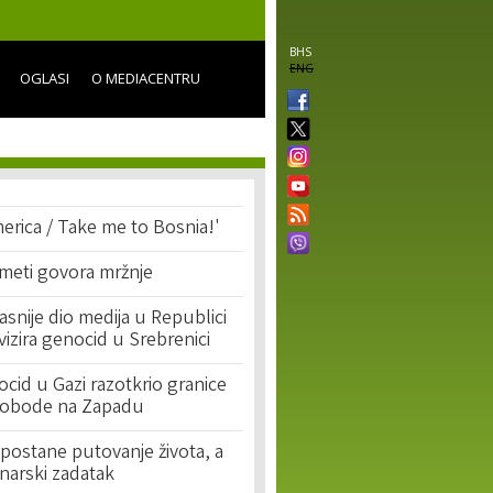
BHS
ENG
OGLASI
O MEDIACENTRU
erica / Take me to Bosnia!'
 meti govora mržnje
asnije dio medija u Republici
ivizira genocid u Srebrenici
cid u Gazi razotkrio granice
lobode na Zapadu
postane putovanje života, a
narski zadatak