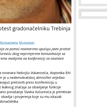
Search f
Search
rotest gradonačelniku Trebinja
informacijama
bh.novinari
nija za pomoć novinarima upućuju javni protest
čureviću zbog neprimjerene komunikacije sa
ema medijima na konferenciji za novinare
 na novinara Nebojšu Vukanovića, dopisnika BN
im je u nedemokratskoj atmosferi vrijeđao
vajući pretvoriti press konferenciju u
z ikakvog značaja za obavljanje funkcije
irano ponašanje Slavka Vučurevića je primitivan
 obavlja i povjerenja koje su mu iskazali
adonačelnika.