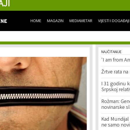
AJI
Skip to
main
content
HOME
MAGAZIN
MEDIAMETAR
VIJESTI I DOGAĐAJI
NAJČITANIJE
'I am from Am
Žrtve rata na
I 31 godinu k
Srpskoj relat
Rožman: Geno
novinarske s
Kad Mundijal 
ne samo novi