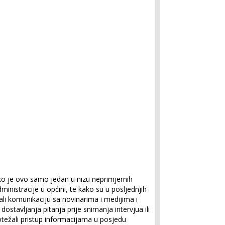
ko je ovo samo jedan u nizu neprimjernih
inistracije u općini, te kako su u posljednjih
ali komunikaciju sa novinarima i medijima i
stavljanja pitanja prije snimanja intervjua ili
otežali pristup informacijama u posjedu