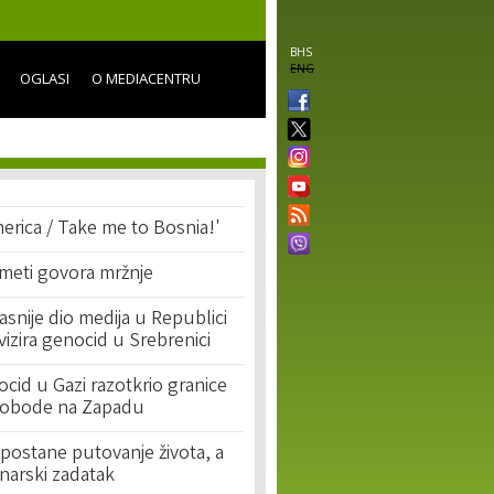
BHS
ENG
OGLASI
O MEDIACENTRU
erica / Take me to Bosnia!'
 meti govora mržnje
asnije dio medija u Republici
ivizira genocid u Srebrenici
cid u Gazi razotkrio granice
lobode na Zapadu
postane putovanje života, a
narski zadatak