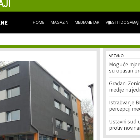
AJI
Skip to
main
content
HOME
MAGAZIN
MEDIAMETAR
VIJESTI I DOGAĐAJI
VEZANO
Moguće mjere
su opasan pr
Građani Zenic
medije na jed
Istraživanje 
percepciji me
Ustavni sud 
protiv novina