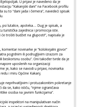
 Bjelopoljak. U prijavi je navedeno da je
taciju “Kakanjski dani” na Facebook profilu
a su to “dani jada i čemera”, navedeći spisak
u.
a, psi lutalice, apoteka…. Dug je spisak, a
u turistička zajednica i promocija iste.
 će trošiti budžet na gluposti!”, napisala je
, komentar novinarke je “kolokvijalni govor”
matra pogrdnim ili podrugljivim izrazom za
li beskorisnu osobu”. Oni također tvrde da je
a napore uposlenih na organizaciji
me je, kako se navodi u prijavi, novinarka
 redu i miru Općine Kakanj.
je neprihvatljivim i protuzakonitim pokretanje
 da se, kako ističu, “njime ograničava
ritike osoba na javnim funkcijama”.
cijski inspektori na manipulativan način
ra, a osjećaj uvrijeđenosti direktora