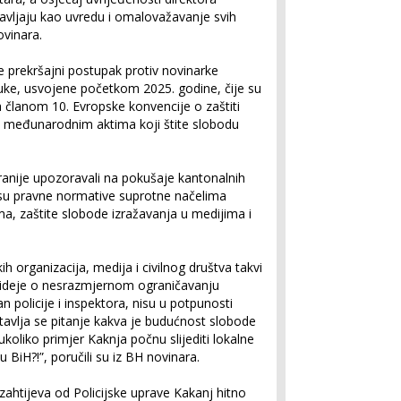
tavljaju kao uvredu i omalovažavanje svih
ovinara.
je prekršajni postupak protiv novinarke
ke, usvojene početkom 2025. godine, čije su
 članom 10. Evropske konvencije o zaštiti
im međunarodnim aktima koji štite slobodu
ranije upozoravali na pokušaje kantonalnih
esu pravne normative suprotne načelima
a, zaštite slobode izražavanja u medijima i
ih organizacija, medija i civilnog društva takvi
o, ideje o nesrazmjernom ograničavanju
policije i inspektora, nisu u potpunosti
avlja se pitanje kakva je budućnost slobode
 ukoliko primjer Kaknja počnu slijediti lokalne
u BiH?!”, poručili su iz BH novinara.
ahtijeva od Policijske uprave Kakanj hitno