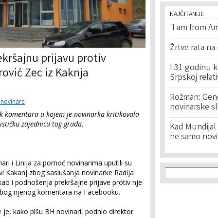
NAJČITANIJE
'I am from Am
Žrtve rata na
ekršajnu prijavu protiv
I 31 godinu k
ović Zec iz Kaknja
Srpskoj relat
Rožman: Geno
a novinare
novinarske s
k komentara u kojem je novinarka kritikovala
rističku zajednicu tog grada.
Kad Mundijal 
ne samo novi
ri i Linija za pomoć novinarima uputili su
Search f
Search
ravi Kakanj zbog saslušanja novinarke Radija
ao i podnošenja prekršajne prijave protiv nje
zbog njenog komentara na Facebooku.
e je, kako pišu BH novinari, podnio direktor