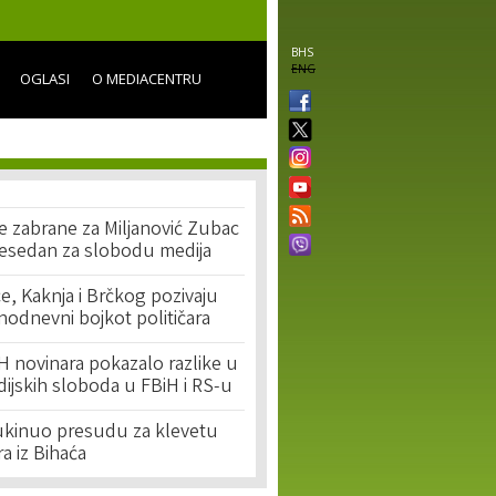
BHS
ENG
OGLASI
O MEDIACENTRU
 zabrane za Miljanović Zubac
esedan za slobodu medija
e, Kaknja i Brčkog pozivaju
nodnevni bojkot političara
BH novinara pokazalo razlike u
dijskih sloboda u FBiH i RS-u
ukinuo presudu za klevetu
ra iz Bihaća