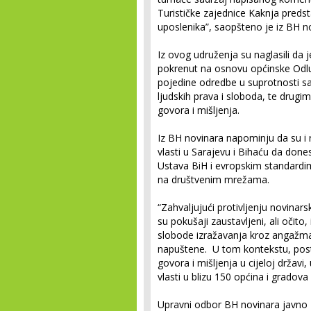
Turističke zajednice Kaknja preds
uposlenika”, saopšteno je iz BH n
Iz ovog udruženja su naglasili da 
pokrenut na osnovu općinske Odlu
pojedine odredbe u suprotnosti sa
ljudskih prava i sloboda, te drug
govora i mišljenja.
Iz BH novinara napominju da su i 
vlasti u Sarajevu i Bihaću da don
Ustava BiH i evropskim standardim
na društvenim mrežama.
“Zahvaljujući protivljenju novinarsk
su pokušaji zaustavljeni, ali očit
slobode izražavanja kroz angažman 
napuštene. U tom kontekstu, post
govora i mišljenja u cijeloj državi,
vlasti u blizu 150 općina i gradova 
Upravni odbor BH novinara javno z