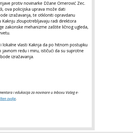
rijave protiv novinarke Džane Omerović Zec.
li, ova policijska uprava može dati
obode izražavanja, te otkloniti opravdanu
u Kaknju zloupotrebljavaju radi direktora
ruge zakonske mehanizme zaštite ličnog ugleda,
vetu.
 i lokalne vlasti Kaknja da po hitnom postupku
javnom redu i miru, ističući da su suprotne
obode izražavanja.
komentara i edukacija za novinare u Inboxu Vašeg e-
ilten ovdje
.