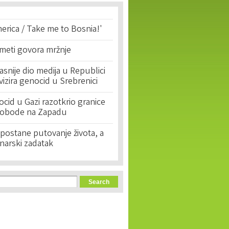
erica / Take me to Bosnia!'
 meti govora mržnje
asnije dio medija u Republici
ivizira genocid u Srebrenici
cid u Gazi razotkrio granice
lobode na Zapadu
postane putovanje života, a
narski zadatak
orm