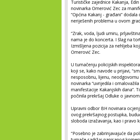
Turističke zajednice Kakanja, Edin
novinarka Omerović Zec za manifes
“Općina Kakanj - građani” dodala d
neriješenih problema u ovom grad
“Zrak, voda, ljudi umiru, prljavštin
nama je do koncerta. I šlag na tort
Izmišljena pozicija za nehljeba koji
Omerović Zec.
U tumačenju policijskih inspektora
koji se, kako navode u prijavi, “s
nesposobnu, lijenu, neodgovornu i
novinarka “uvrijedila i omalovažil
manifestacije Kakanjskih dana”. Ti
počinila prekršaj Odluke o javnom
Upravni odbor BH novinara ocjenju
ovog prekršajnog postupka, budući
sloboda izražavanja, kao i pravo k
“Posebno je zabrinjavajuće da poli
tumače sadržaj napisanog komenta