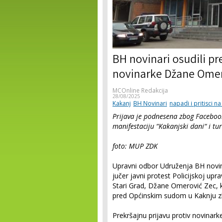
BH novinari osudili pr
novinarke Džane Omer
MCOnline Redakcija
28/08/2025
Kakanj
BH Novinari
napadi i pritisci n
Prijava je podnesena zbog Faceboo
manifestaciju “Kakanjski dani“ i tu
foto: MUP ZDK
Upravni odbor Udruženja BH novina
jučer javni protest Policijskoj up
Stari Grad, Džane Omerović Zec, k
pred Općinskim sudom u Kaknju 
Prekršajnu prijavu protiv novinark