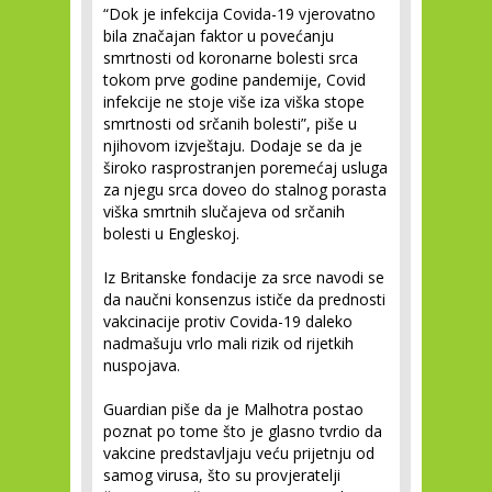
“Dok je infekcija Covida-19 vjerovatno
bila značajan faktor u povećanju
smrtnosti od koronarne bolesti srca
tokom prve godine pandemije, Covid
infekcije ne stoje više iza viška stope
smrtnosti od srčanih bolesti”, piše u
njihovom izvještaju. Dodaje se da je
široko rasprostranjen poremećaj usluga
za njegu srca doveo do stalnog porasta
viška smrtnih slučajeva od srčanih
bolesti u Engleskoj.
Iz Britanske fondacije za srce navodi se
da naučni konsenzus ističe da prednosti
vakcinacije protiv Covida-19 daleko
nadmašuju vrlo mali rizik od rijetkih
nuspojava.
Guardian piše da je Malhotra postao
poznat po tome što je glasno tvrdio da
vakcine predstavljaju veću prijetnju od
samog virusa, što su provjeratelji