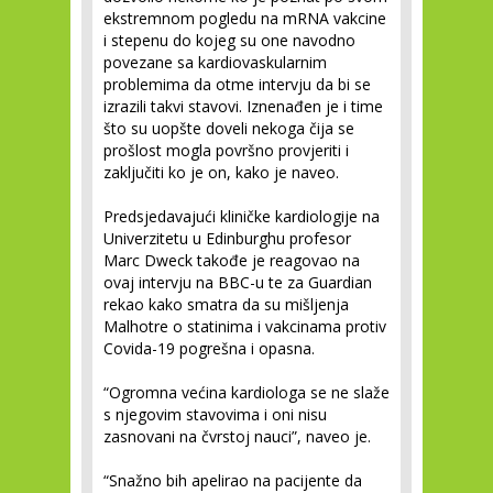
ekstremnom pogledu na mRNA vakcine
i stepenu do kojeg su one navodno
povezane sa kardiovaskularnim
problemima da otme intervju da bi se
izrazili takvi stavovi. Iznenađen je i time
što su uopšte doveli nekoga čija se
prošlost mogla površno provjeriti i
zaključiti ko je on, kako je naveo.
Predsjedavajući kliničke kardiologije na
Univerzitetu u Edinburghu profesor
Marc Dweck takođe je reagovao na
ovaj intervju na BBC-u te za Guardian
rekao kako smatra da su mišljenja
Malhotre o statinima i vakcinama protiv
Covida-19 pogrešna i opasna.
“Ogromna većina kardiologa se ne slaže
s njegovim stavovima i oni nisu
zasnovani na čvrstoj nauci”, naveo je.
“Snažno bih apelirao na pacijente da