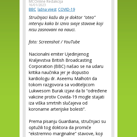
MCOnline Redakcija
16/01/2023
BBC
lažna vijest
COVID-19
Stručnjaci kažu da je doktor “oteo”
intervju kako bi iznio svoje stavove koji
nisu zasnovani na nauci.
foto: Screenshot / YouTube
Nacionalni emiter Ujedinjenog
Kraljevstva British Broadcasting
Corporation (BBC) našao se na udaru
kritika naučnika jer je dopustio
kardiologu dr. Aseemu Malhotri da
tokom razgovora sa voditeljicom
Lukwesom Burak izjavi da bi “određene
vakcine protiv Covida-19 mogle stajati
iza viška smrtnih slučajeva od
koronarne arterijske bolesti”.
Prema pisanju Guardiana, stručnjaci su
optužili tog doktora da promiče
“ekstremno marginalne” stavove, koji