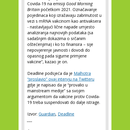
Covida-19 na emisiji
Good Morning
Britain
početkom 2021. Označavanje
pojedinaca koji izražavaju zabrinutost u
vezi s mRNA vakcinom kao antivaksera
- nastavljajući lične napade umjesto
analiziranja najnovijih podataka (sa
sadašnjim dokazima o srčanim
oštećenjima) i ko to finansira – sije
nepovjerenje javnosti i dovodi do
opasnog pada sigurne primjene
vakcine”, kazao je on.
Deadline podsjeća da je
Malhotra
“proslavio” ovaj intervju na Twitteru
gdje je napisao da je “provalio u
mainstream medije” sa svojim
argumentom da vakcine protiv Covida-
19 treba suspendovati do dalje istrage.
Izvor:
Guardian
,
Deadline
___