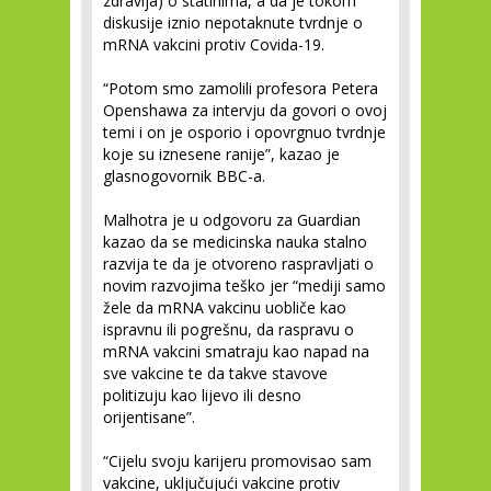
zdravlja) o statinima, a da je tokom
diskusije iznio nepotaknute tvrdnje o
mRNA vakcini protiv Covida-19.
“Potom smo zamolili profesora Petera
Openshawa za intervju da govori o ovoj
temi i on je osporio i opovrgnuo tvrdnje
koje su iznesene ranije”, kazao je
glasnogovornik BBC-a.
Malhotra je u odgovoru za Guardian
kazao da se medicinska nauka stalno
razvija te da je otvoreno raspravljati o
novim razvojima teško jer “mediji samo
žele da mRNA vakcinu uobliče kao
ispravnu ili pogrešnu, da raspravu o
mRNA vakcini smatraju kao napad na
sve vakcine te da takve stavove
politizuju kao lijevo ili desno
orijentisane”.
“Cijelu svoju karijeru promovisao sam
vakcine, uključujući vakcine protiv