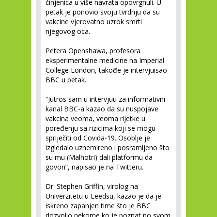
činjenica u više navrata opovrgnuli. U
petak je ponovio svoju tvrdnju da su
vakcine vjerovatno uzrok smrti
njegovog oca.
Petera Openshawa, profesora
eksperimentalne medicine na Imperial
College London, takođe je intervjuisao
BBC u petak.
“Jutros sam u intervjuu za informativni
kanal BBC-a kazao da su nuspojave
vakcina veoma, veoma rijetke u
poređenju sa rizicima koji se mogu
spriječiti od Covida-19. Osoblje je
izgledalo uznemireno i posramljeno što
su mu (Malhotri) dali platformu da
govori”, napisao je na Twitteru.
Dr. Stephen Griffin, virolog na
Univerzitetu u Leedsu, kazao je da je
iskreno zapanjen time što je BBC
dozvolio nekome ko je poznat po svom