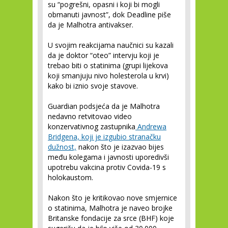
su “pogrešni, opasni i koji bi mogli
obmanuti javnost”, dok Deadline piše
da je Malhotra antivakser.
U svojim reakcijama naučnici su kazali
da je doktor “oteo” intervju koji je
trebao biti o statinima (grupi lijekova
koji smanjuju nivo holesterola u krvi)
kako bi iznio svoje stavove.
Guardian podsjeća da je Malhotra
nedavno retvitovao video
konzervativnog zastupnika
Andrewa
Bridgena, koji je izgubio stranačku
dužnost,
nakon što je izazvao bijes
među kolegama i javnosti uporedivši
upotrebu vakcina protiv Covida-19 s
holokaustom.
Nakon što je kritikovao nove smjernice
o statinima, Malhotra je naveo brojke
Britanske fondacije za srce (BHF) koje