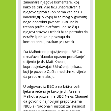
zanemare njegove komentare, koji,
kako se čini, više tiču unapređivanja
njegovog profila (on nema karijeru u
kardiologiji o kojoj bi se moglo govoriti)
nego dobrobiti javnosti. BBC ne bi
trebao pružiti platformu da se čuju
njegovi stavovi i trebali bi se potruditi da
istraže ljude koje pozivaju da
komentarišu”, istakao je Dweck.
Da Malhotrino pojavljivanje u BBC-u
označava “duboko opasno ponašanje”
ocijenio je dr. Matt Kneale,
kopredsjedavajući Udruženja ljekara,
koji je pozvao Opšte medicinsko vijeće
da preduzme akciju.
U odgovoru iz BBC-a na kritike ovih
ljekara rečeno je kako je dr. Aseem
Malhotra pozvan na BBC News Channel
da govori o najnovijim preporukama
NICE-a (Nacionalni institut za izvrsnost