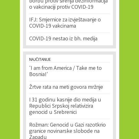
borbu protiv širenja dezinformacija
o vakcinaciji protiv COVID-19
IFJ: Smjernice za izvještavanje o
COVID-19 vakcinama
COVID-19 nestao iz bh. medija
NAJČITANIJE
'I am from America / Take me to
Bosnia!'
Žrtve rata na meti govora mržnje
I 31 godinu kasnije dio medija u
Republici Srpskoj relativizira
genocid u Srebrenici
Rožman: Genocid u Gazi razotkrio
granice novinarske slobode na
Zapadu