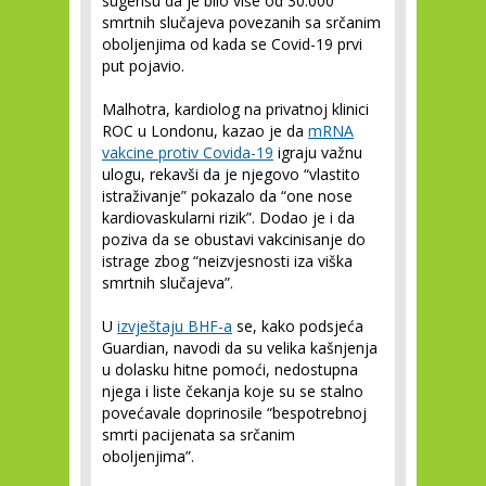
sugerišu da je bilo više od 30.000
smrtnih slučajeva povezanih sa srčanim
oboljenjima od kada se Covid-19 prvi
put pojavio.
Malhotra, kardiolog na privatnoj klinici
ROC u Londonu, kazao je da
mRNA
vakcine protiv Covida-19
igraju važnu
ulogu, rekavši da je njegovo “vlastito
istraživanje” pokazalo da “one nose
kardiovaskularni rizik”. Dodao je i da
poziva da se obustavi vakcinisanje do
istrage zbog “neizvjesnosti iza viška
smrtnih slučajeva”.
U
izvještaju BHF-a
se, kako podsjeća
Guardian, navodi da su velika kašnjenja
u dolasku hitne pomoći, nedostupna
njega i liste čekanja koje su se stalno
povećavale doprinosile “bespotrebnoj
smrti pacijenata sa srčanim
oboljenjima”.