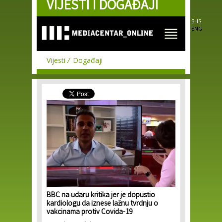
VIJESTI I DOGAĐAJI
Skip to
main
content
BHS
ENG
Vijesti
Događaji
BBC na udaru kritika jer je dopustio
kardiologu da iznese lažnu tvrdnju o
vakcinama protiv Covida-19