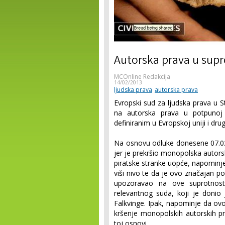
Autorska prava u supr
MCOnline Redakcija
14/02/2013
ljudska prava
autorska prava
Evropski sud za ljudska prava u 
na autorska prava u potpunoj 
definiranim u Evropskoj uniji i drug
Na osnovu odluke donesene 07.02
jer je prekršio monopolska autor
piratske stranke uopće, napominje
viši nivo te da je ovo značajan p
upozoravao na ove suprotnost
relevantnog suda, koji je donio
Falkvinge. Ipak, napominje da ov
kršenje monopolskih autorskih p
toj osnovi.