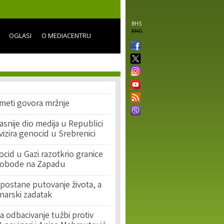
BHS
ENG
OGLASI
O MEDIACENTRU
 meti govora mržnje
asnije dio medija u Republici
ivizira genocid u Srebrenici
cid u Gazi razotkrio granice
lobode na Zapadu
postane putovanje života, a
narski zadatak
 odbacivanje tužbi protiv