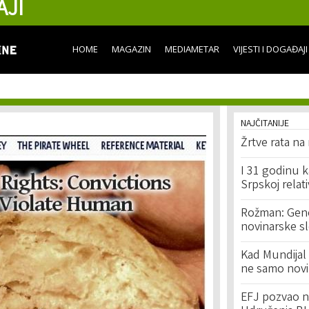
AJI
Skip to
main
content
HOME
MAGAZIN
MEDIAMETAR
VIJESTI I DOGAĐAJI
NAJČITANIJE
Žrtve rata na
I 31 godinu k
Srpskoj relat
Rožman: Geno
novinarske s
Kad Mundijal 
ne samo novi
EFJ pozvao na