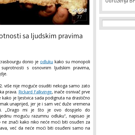
Udruženja BH
Search f
Search
otnosti sa ljudskim pravima
Strasbourgu donio je
odluku
kako su monopoli
suprotnosti s osnovnim ljudskim pravima,
dje.
. više nije moguće osuditi nekoga samo zato
ska prava.
Rickard Falkvinge
, inače osnivač prve
 kako je ljestvica sada podignuta na drastično
omak unaprijed, jer je i sam već duže vremena
i. „Drago mi je što je ovo dospjelo do
 jedinu moguću razumnu odluku“, napisao je
o ne znači kako niko neće moći biti osuđen za
rava, već da neće moći biti osuđeni samo na