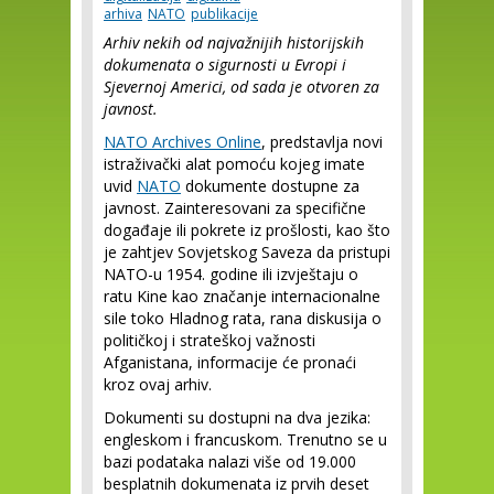
arhiva
NATO
publikacije
Arhiv nekih od najvažnijih historijskih
dokumenata o sigurnosti u Evropi i
Sjevernoj Americi, od sada je otvoren za
javnost.
NATO Archives Online
, predstavlja novi
istraživački alat pomoću kojeg imate
uvid
NATO
dokumente dostupne za
javnost. Zainteresovani za specifične
događaje ili pokrete iz prošlosti, kao što
je zahtjev Sovjetskog Saveza da pristupi
NATO-u 1954. godine ili izvještaju o
ratu Kine kao značanje internacionalne
sile toko Hladnog rata, rana diskusija o
političkoj i strateškoj važnosti
Afganistana, informacije će pronaći
kroz ovaj arhiv.
Dokumenti su dostupni na dva jezika:
engleskom i francuskom. Trenutno se u
bazi podataka nalazi više od 19.000
besplatnih dokumenata iz prvih deset