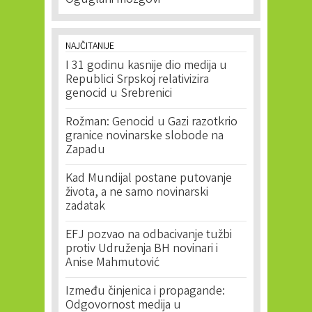
Oguglani mozgovi
NAJČITANIJE
I 31 godinu kasnije dio medija u
Republici Srpskoj relativizira
genocid u Srebrenici
Rožman: Genocid u Gazi razotkrio
granice novinarske slobode na
Zapadu
Kad Mundijal postane putovanje
života, a ne samo novinarski
zadatak
EFJ pozvao na odbacivanje tužbi
protiv Udruženja BH novinari i
Anise Mahmutović
Između činjenica i propagande:
Odgovornost medija u