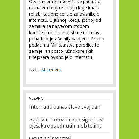
Otvaranjem klinike Alžir se pridružio
rastućem broju zemalja koje imaju
rehabilitacione centre za ovisnike o
internetu. U Južnoj Koreji, jednoj od
zemalja sa najvećom stopom
korištenja interneta, slične ustanove
pohađalo je više hiljada djece. Prema
podacima Ministarstva porodice te
zemlje, 14 posto južnokorejskih
tinejdžera ovisno je o internetu.
Izvor:
Al Jazeera
VEZANO
Internauti danas slave svoj dan
Svjetla u trotoarima za sigurnost
pješaka opsjednutih mobitelima