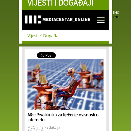
VIJESTI I DOGAĐAJI
Skip to
main
content
BHS
ENG
Vijesti
Događaji
Alžir: Prva klinika za liječenje ovisnosti o
internetu
MCOnline Redakcija
13/10/2016