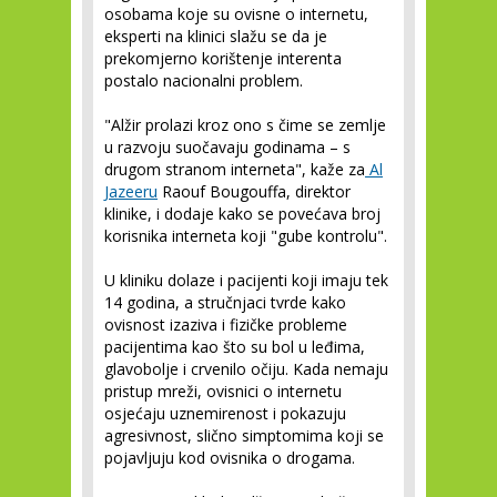
osobama koje su ovisne o internetu,
eksperti na klinici slažu se da je
prekomjerno korištenje interenta
postalo nacionalni problem.
"Alžir prolazi kroz ono s čime se zemlje
u razvoju suočavaju godinama – s
drugom stranom interneta", kaže za
Al
Jazeeru
Raouf Bougouffa, direktor
klinike, i dodaje kako se povećava broj
korisnika interneta koji "gube kontrolu".
U kliniku dolaze i pacijenti koji imaju tek
14 godina, a stručnjaci tvrde kako
ovisnost izaziva i fizičke probleme
pacijentima kao što su bol u leđima,
glavobolje i crvenilo očiju. Kada nemaju
pristup mreži, ovisnici o internetu
osjećaju uznemirenost i pokazuju
agresivnost, slično simptomima koji se
pojavljuju kod ovisnika o drogama.