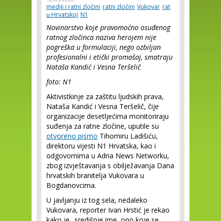
mediji i ratni zločini
ratni zločini
Vukovar
rat
u Hrvatskoj
N1
Novinarstvo koje pravomoćno osuđenog
ratnog zločinca naziva herojem nije
pogreška u formulaciji, nego ozbiljan
profesionalni i etički promašaj, smatraju
Nataša Kandić i Vesna Teršelič
foto: N1
Aktivistkinje za zaštitu ljudskih prava,
Nataša Kandić i Vesna Teršelič, čije
organizacije desetljećima monitoriraju
suđenja za ratne zločine, uputile su
otvoreno pismo
Tihomiru Ladišiću,
direktoru vijesti N1 Hrvatska, kao i
odgovornima u Adria News Networku,
zbog izvještavanja s obilježavanja Dana
hrvatskih branitelja Vukovara u
Bogdanovcima.
U javljanju iz tog sela, nedaleko
Vukovara, reporter Ivan Hrstić je rekao
kako je „središnje ime, ono koje se