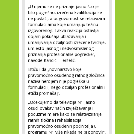
„U njemu se ne priznaje jasno što je
bilo pogrešno, izrečena kvalifikacija se
ne povlači, a odgovornost se relativizira
formulacijama koje umanjuju težinu
izgovorenog. Takva reakcija ostavlja
dojam pokušaja ublažavanja i
umanjivanja ozbiljnosti izrečene tvrdnje,
umjesto jasnog i nedvosmislenog
priznanja profesionalne pogreške“,
navode Kandić i Teršelič.
Ističu i da „novinarstvo koje
pravomoćno osuđenog ratnog zločinca
naziva herojem nije pogreška u
formulaciji, nego ozbiljan profesionalni i
etički promašaj“.
„Očekujemo da televizija N1 jasno
osudi ovakav način izvještavanja i
poduzme mjere kako se relativiziranje
ratnih zločina i rehabilitacija
pravomoćno osuđenih počinitelja u
programu N1 više nikada ne bi ponovili“,