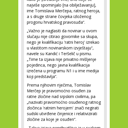
najviše spominjalo [na obilježavanju],
ime Tomislava Merčepa, ratnog heroja,
a s druge strane čovjeka izloženog
progonu hrvatskog pravosuđa“.
„Važno je naglasiti da novinar u ovom
slučaju nije citirao govornike sa skupa,
nego je kvalifikaciju 'ratni heroj' izrekao
u vlastitom novinarskom izvještaju“,
navele su Kandić i Teršelič u pismu.
„Time ta izjava nije privatno mišljenje
pojedinca, nego javna kvalifikacija
izrečena u programu N1 i u ime medija
koji predstavlja“.
Prema njihovim riječima, Tomislav
Merčep je pravomoćno osuđen za
ratne zločine nad srpskim civilima, pa
„nazivati pravomoćno osuđenog ratnog
zločinca 'ratnim herojem' znači negirati
sudski utvrđene činjenice i relativizirati
zločine za koje je osuđen“.
„Takva izjava neprihvatljiva je u svakom