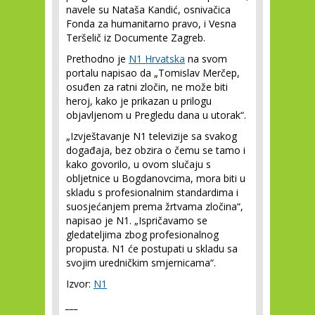
navele su Nataša Kandić, osnivačica
Fonda za humanitarno pravo, i Vesna
Teršelič iz Documente Zagreb.
Prethodno je
N1 Hrvatska
na svom
portalu napisao da „Tomislav Merčep,
osuđen za ratni zločin, ne može biti
heroj, kako je prikazan u prilogu
objavljenom u Pregledu dana u utorak“.
„Izvještavanje N1 televizije sa svakog
događaja, bez obzira o čemu se tamo i
kako govorilo, u ovom slučaju s
obljetnice u Bogdanovcima, mora biti u
skladu s profesionalnim standardima i
suosjećanjem prema žrtvama zločina“,
napisao je N1. „Ispričavamo se
gledateljima zbog profesionalnog
propusta. N1 će postupati u skladu sa
svojim uredničkim smjernicama“.
Izvor:
N1
___