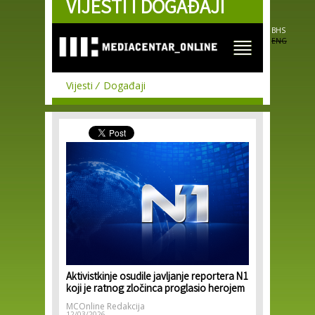
VIJESTI I DOGAĐAJI
Skip to
main
content
BHS
ENG
Vijesti
Događaji
Aktivistkinje osudile javljanje reportera N1
koji je ratnog zločinca proglasio herojem
MCOnline Redakcija
12/03/2026