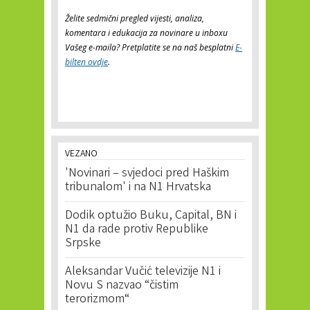
Želite sedmični pregled vijesti, analiza,
komentara i edukacija za novinare u inboxu
Vašeg e-maila? Pretplatite se na naš besplatni
E-
bilten ovdje
.
VEZANO
'Novinari – svjedoci pred Haškim
tribunalom' i na N1 Hrvatska
Dodik optužio Buku, Capital, BN i
N1 da rade protiv Republike
Srpske
Aleksandar Vučić televizije N1 i
Novu S nazvao “čistim
terorizmom“