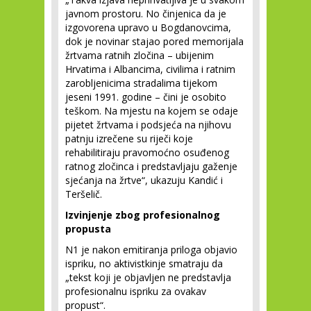
javnom prostoru. No činjenica da je
izgovorena upravo u Bogdanovcima,
dok je novinar stajao pored memorijala
žrtvama ratnih zločina – ubijenim
Hrvatima i Albancima, civilima i ratnim
zarobljenicima stradalima tijekom
jeseni 1991. godine – čini je osobito
teškom. Na mjestu na kojem se odaje
pijetet žrtvama i podsjeća na njihovu
patnju izrečene su riječi koje
rehabilitiraju pravomoćno osuđenog
ratnog zločinca i predstavljaju gaženje
sjećanja na žrtve“, ukazuju Kandić i
Teršelič.
Izvinjenje zbog profesionalnog
propusta
N1 je nakon emitiranja priloga objavio
ispriku, no aktivistkinje smatraju da
„tekst koji je objavljen ne predstavlja
profesionalnu ispriku za ovakav
propust“.