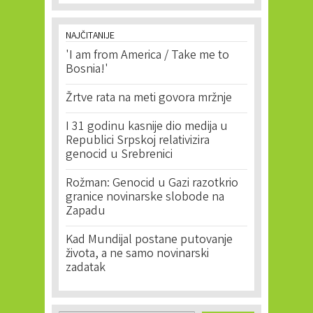
NAJČITANIJE
'I am from America / Take me to
Bosnia!'
Žrtve rata na meti govora mržnje
I 31 godinu kasnije dio medija u
Republici Srpskoj relativizira
genocid u Srebrenici
Rožman: Genocid u Gazi razotkrio
granice novinarske slobode na
Zapadu
Kad Mundijal postane putovanje
života, a ne samo novinarski
zadatak