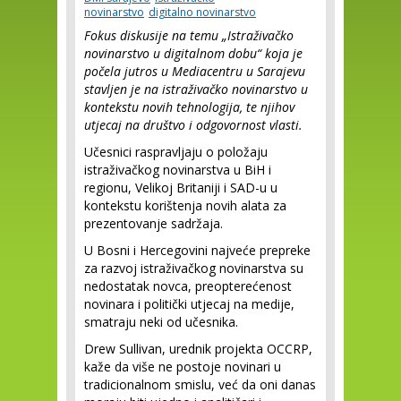
novinarstvo
digitalno novinarstvo
Fokus diskusije na temu „Istraživačko
novinarstvo u digitalnom dobu“ koja je
počela jutros u Mediacentru u Sarajevu
stavljen je na istraživačko novinarstvo u
kontekstu novih tehnologija, te njihov
utjecaj na društvo i odgovornost vlasti.
Učesnici raspravljaju o položaju
istraživačkog novinarstva u BiH i
regionu, Velikoj Britaniji i SAD-u u
kontekstu korištenja novih alata za
prezentovanje sadržaja.
U Bosni i Hercegovini najveće prepreke
za razvoj istraživačkog novinarstva su
nedostatak novca, preopterećenost
novinara i politički utjecaj na medije,
smatraju neki od učesnika.
Drew Sullivan, urednik projekta OCCRP,
kaže da više ne postoje novinari u
tradicionalnom smislu, već da oni danas