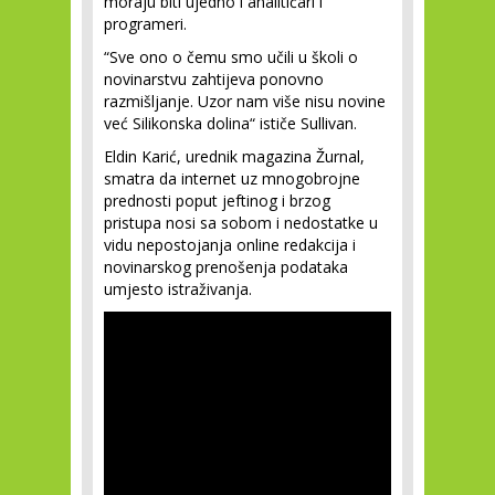
moraju biti ujedno i analitičari i
programeri.
“Sve ono o čemu smo učili u školi o
novinarstvu zahtijeva ponovno
razmišljanje. Uzor nam više nisu novine
već Silikonska dolina“ ističe Sullivan.
Eldin Karić, urednik magazina Žurnal,
smatra da internet uz mnogobrojne
prednosti poput jeftinog i brzog
pristupa nosi sa sobom i nedostatke u
vidu nepostojanja online redakcija i
novinarskog prenošenja podataka
umjesto istraživanja.