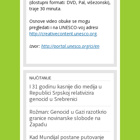
(dostupni formati: DVD, Pal, višezonski),
traje 30 minuta.
Osnove video obuke se mogu
pregledati i na UNESCO-voj adresi
http://creativecontent.unesco.org
.
Izvor:
http://portal.unesco.org/ci/en
NAJČITANIJE
I 31 godinu kasnije dio medija u
Republici Srpskoj relativizira
genocid u Srebrenici
Rožman: Genocid u Gazi razotkrio
granice novinarske slobode na
Zapadu
Kad Mundijal postane putovanje