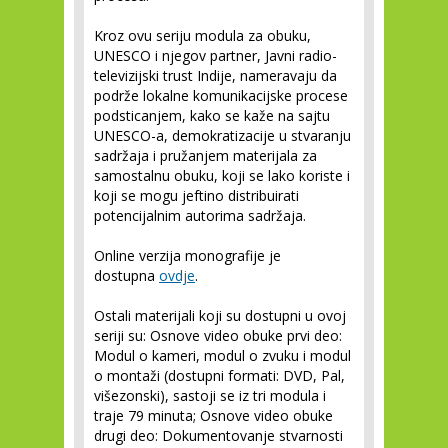
Kroz ovu seriju modula za obuku,
UNESCO i njegov partner, Javni radio-
televizijski trust Indije, nameravaju da
podrže lokalne komunikacijske procese
podsticanjem, kako se kaže na sajtu
UNESCO-a, demokratizacije u stvaranju
sadržaja i pružanjem materijala za
samostalnu obuku, koji se lako koriste i
koji se mogu jeftino distribuirati
potencijalnim autorima sadržaja.
Online verzija monografije je
dostupna
ovdje
.
Ostali materijali koji su dostupni u ovoj
seriji su: Osnove video obuke prvi deo:
Modul o kameri, modul o zvuku i modul
o montaži (dostupni formati: DVD, Pal,
višezonski), sastoji se iz tri modula i
traje 79 minuta; Osnove video obuke
drugi deo: Dokumentovanje stvarnosti