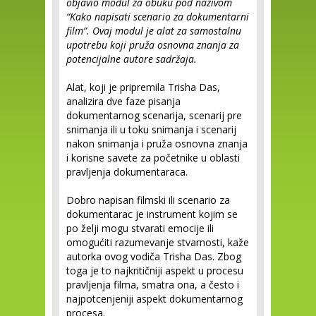
objavio modul za obuku pod nazivom
“Kako napisati scenario za dokumentarni
film”. Ovaj modul je alat za samostalnu
upotrebu koji pruža osnovna znanja za
potencijalne autore sadržaja.
Alat, koji je pripremila Trisha Das,
analizira dve faze pisanja
dokumentarnog scenarija, scenarij pre
snimanja ili u toku snimanja i scenarij
nakon snimanja i pruža osnovna znanja
i korisne savete za početnike u oblasti
pravljenja dokumentaraca.
Dobro napisan filmski ili scenario za
dokumentarac je instrument kojim se
po želji mogu stvarati emocije ili
omogućiti razumevanje stvarnosti, kaže
autorka ovog vodiča Trisha Das. Zbog
toga je to najkritičniji aspekt u procesu
pravljenja filma, smatra ona, a često i
najpotcenjeniji aspekt dokumentarnog
procesa.