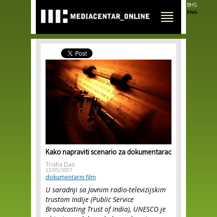
Skip to
BHS
main
ENG
content
Kako napraviti scenario za dokumentarac
Trisha Das
22/05/2007
dokumentarni film
U saradnji sa Javnim radio-televizijskim
trustom Indije (Public Service
Broadcasting Trust of India), UNESCO je