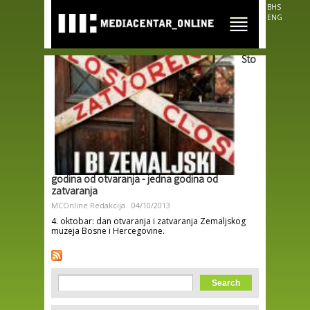
Skip to
BHS
main
ENG
content
Sto
godina od otvaranja - jedna godina od
zatvaranja
MCOnline Redakcija
04/10/2013
4. oktobar: dan otvaranja i zatvaranja Zemaljskog
muzeja Bosne i Hercegovine.
Search form
Search