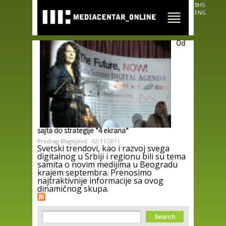
Skip to
BHS
main
ENG
content
Od
sajta do strategije “4 ekrana”
Predrag Blagojević
02/11/2011
Svetski trendovi, kao i razvoj svega
digitalnog u Srbiji i regionu bili su tema
samita o novim medijima u Beogradu
krajem septembra. Prenosimo
najtraktivnije informacije sa ovog
dinamičnog skupa.
Search form
Search