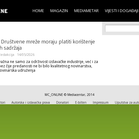
Skip to
main
HOME
MAGAZIN
MEDIAMETAR
VIJESTI I DOGAĐAJI
content
Search f
Search
Društvene mreže moraju platiti korištenje
h sadržaja
edakcija
14/05/2026
važna ne samo za održivost izdavačke industrije, već i za
ez čije predanosti ne bi bilo kvalitetnog novinarstva,
ovinarska udruženja
MC_ONLINE © Mediacentar, 2014
tori
Autorska i izdavačka prava
Donatori
E-bilten
Impressum
Uputstva za aut