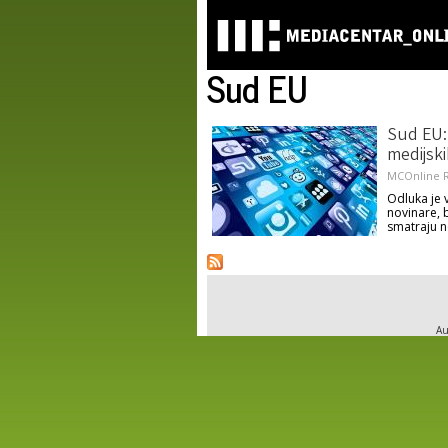
Sud EU
Sud EU: 
medijski
MCOnline R
Odluka je 
novinare, b
smatraju n
Au