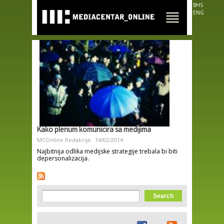
Skip to
BHS
main
ENG
content
Kako plenum komunicira sa medijima
MCOnline Redakcija
14/02/2014
Najbitnija odlika medijske strategije trebala bi biti
depersonalizacija.
Search form
Search