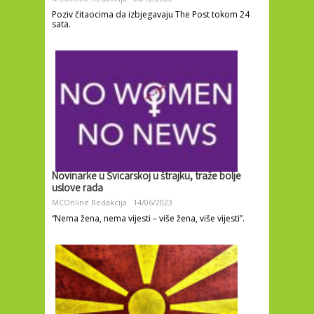
Poziv čitaocima da izbjegavaju The Post tokom 24
sata.
Novinarke u Švicarskoj u štrajku, traže bolje
uslove rada
MCOnline Redakcija
14/06/2023
“Nema žena, nema vijesti – više žena, više vijesti”.