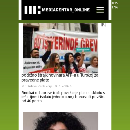
Skip to
BHS
main
ENG
content
IFJ
podržao štrajk novinara AFP-a u Turskoj za
pravedne plate
MCOnline Redakcija
03/07/2026
Sindikat od uprave traži povećanje plate u skladu s
inflacijom i isplatu jednokratnog bonusa ili povišicu
od 40 posto