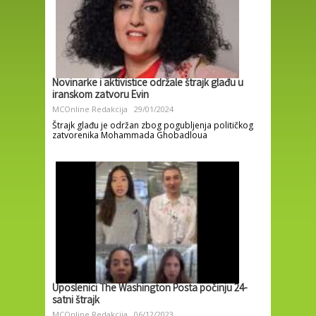
Novinarke i aktivistice održale štrajk glađu u
iranskom zatvoru Evin
MCOnline Redakcija
29/01/2024
Štrajk glađu je održan zbog pogubljenja političkog
zatvorenika Mohammada Ghobadloua
Uposlenici The Washington Posta počinju 24-
satni štrajk
MCOnline Redakcija
06/12/2023