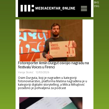
Skip to
BHS
main
ENG
content
Fotoreporter Armin Durgut osvojio nagradu na
festivalu Voices u Firenci
Vanja Stokić
12/03/2026
Osim Durguta, koji je nagrađen u kategoriji
fotonovinarstvo, platforma Mašina nagrađena je u
kategoriji digitalni storytelling, a Milica Mihajlović
posebno je pohvaljena za podcast