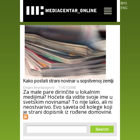
Skip to
BHS
main
ENG
content
Kako postati strani novinar u sopstvenoj zemlji
Dejan Anastasijević
11/07/2008
Za male pare dirinčite u lokalnim
medijima? Hoćete da vidite svoje ime u
svetskim novinama? To nije lako, ali ni
neostvarivo. Evo saveta od kolege koji
je strani dopisnik iz rođene domovine.
Search form
Search