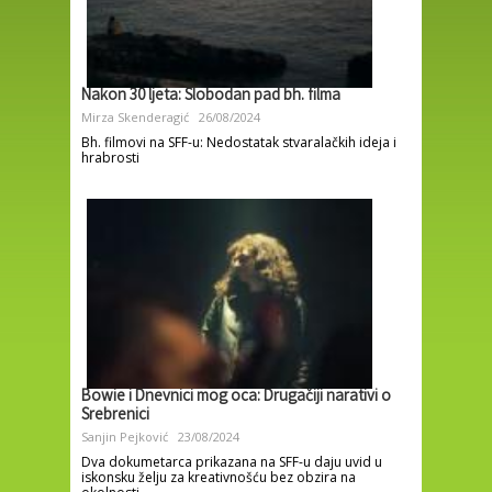
Nakon 30 ljeta: Slobodan pad bh. filma
Mirza Skenderagić
26/08/2024
Bh. filmovi na SFF-u: Nedostatak stvaralačkih ideja i
hrabrosti
Bowie i Dnevnici mog oca: Drugačiji narativi o
Srebrenici
Sanjin Pejković
23/08/2024
Dva dokumetarca prikazana na SFF-u daju uvid u
iskonsku želju za kreativnošću bez obzira na