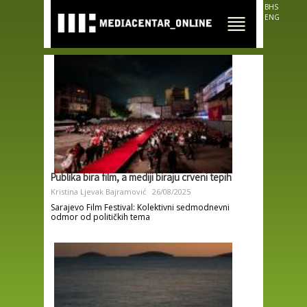
Skip to
BHS
main
ENG
content
Publika bira film, a mediji biraju crveni tepih
Kristina Ljevak Bajramović
26/08/2025
Sarajevo Film Festival: Kolektivni sedmodnevni
odmor od političkih tema