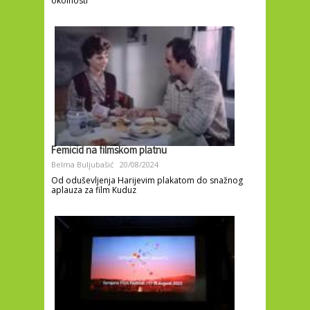
okolnosti
Femicid na filmskom platnu
Belma Buljubašić
20/08/2024
Od oduševljenja Harijevim plakatom do snažnog
aplauza za film Kuduz