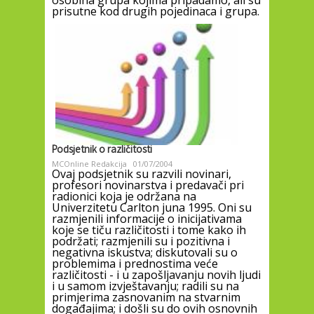
prisutne kod drugih pojedinaca i grupa.
Podsjetnik o različitosti
MCOnline Redakcija
01/07/2004
Ovaj podsjetnik su razvili novinari,
profesori novinarstva i predavači pri
radionici koja je održana na
Univerzitetu Carlton juna 1995. Oni su
razmjenili informacije o inicijativama
koje se tiču različitosti i tome kako ih
podržati; razmjenili su i pozitivna i
negativna iskustva; diskutovali su o
problemima i prednostima veće
različitosti - i u zapošljavanju novih ljudi
i u samom izvještavanju; radili su na
primjerima zasnovanim na stvarnim
događajima; i došli su do ovih osnovnih