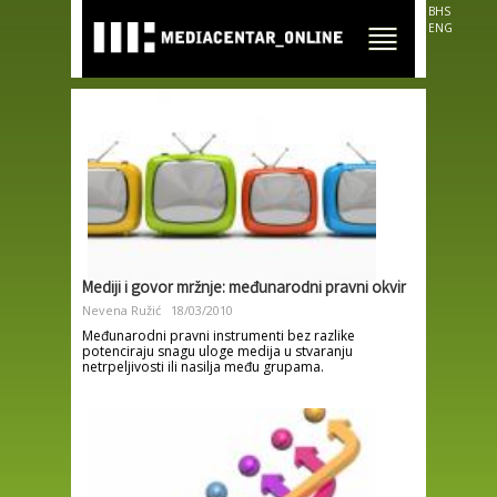
Skip to
BHS
main
ENG
content
Mediji i govor mržnje: međunarodni pravni okvir
Nevena Ružić
18/03/2010
Međunarodni pravni instrumenti bez razlike
potenciraju snagu uloge medija u stvaranju
netrpeljivosti ili nasilja među grupama.