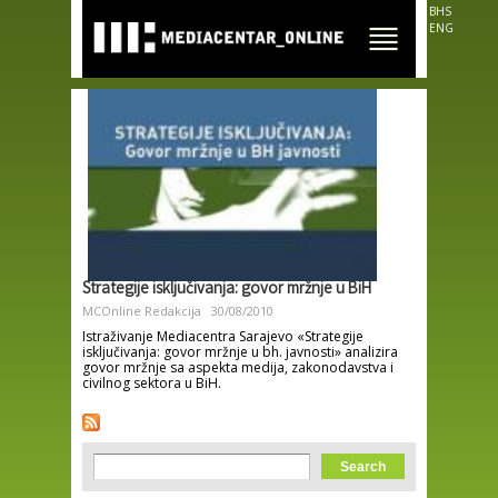
Skip to
BHS
main
ENG
content
Strategije isključivanja: govor mržnje u BiH
MCOnline Redakcija
30/08/2010
Istraživanje Mediacentra Sarajevo «Strategije
isključivanja: govor mržnje u bh. javnosti» analizira
govor mržnje sa aspekta medija, zakonodavstva i
civilnog sektora u BiH.
Search form
Search