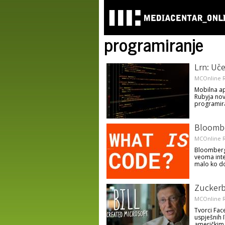
programiranje
Lrn: Uče
MCOnline R
Mobilna ap
Rubyja no
programir
Bloombe
MCOnline R
Bloombergo
veoma inte
malo ko d
Zuckerb
MCOnline R
Tvorci Fac
uspješnih 
američkim