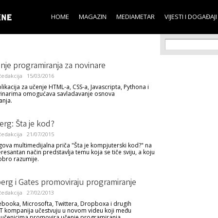
Skip to
main
HOME
MAGAZIN
MEDIAMETAR
VIJESTI I DOGAĐAJI
content
Search f
Search
nje programiranja za novinare
edakcija
15/03/2016
likacija za učenje HTML-a, CSS-a, Javascripta, Pythona i
vinarima omogućava savladavanje osnova
anja.
rg: Šta je kod?
edakcija
21/07/2015
va multimedijalna priča "Šta je kompjuterski kod?" na
resantan način predstavlja temu koja se tiče sviju, a koju
obro razumije.
erg i Gates promoviraju programiranje
edakcija
27/02/2013
ebooka, Microsofta, Twittera, Dropboxa i drugih
IT kompanija učestvuju u novom videu koji među
 učenicima promovira učenje programiranja.