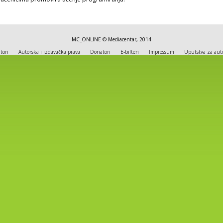
MC_ONLINE © Mediacentar, 2014
tori
Autorska i izdavačka prava
Donatori
E-bilten
Impressum
Uputstva za aut