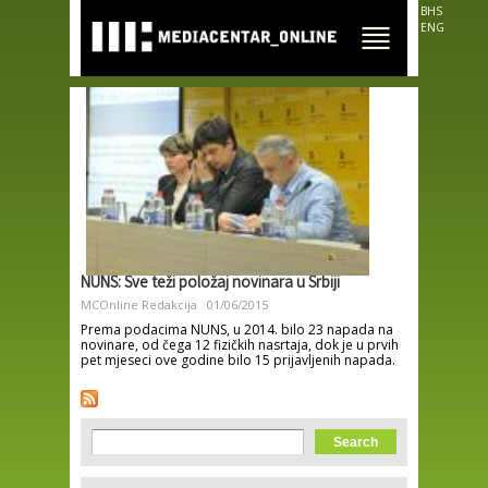
Skip to
BHS
main
ENG
content
NUNS: Sve teži položaj novinara u Srbiji
MCOnline Redakcija
01/06/2015
Prema podacima NUNS, u 2014. bilo 23 napada na
novinare, od čega 12 fizičkih nasrtaja, dok je u prvih
pet mjeseci ove godine bilo 15 prijavljenih napada.
Search form
Search