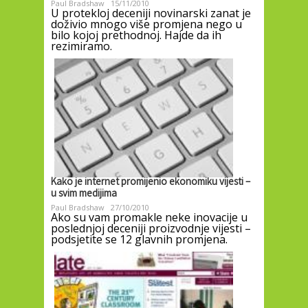
Paul Bradshaw
15/11/2010
U protekloj deceniji novinarski zanat je
doživio mnogo više promjena nego u
bilo kojoj prethodnoj. Hajde da ih
rezimiramo.
Kako je internet promijenio ekonomiku vijesti –
u svim medijima
Paul Bradshaw
27/10/2010
Ako su vam promakle neke inovacije u
poslednjoj deceniji proizvodnje vijesti –
podsjetite se 12 glavnih promjena.