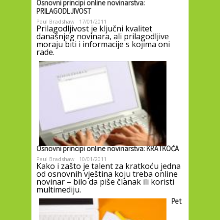
Osnovni principi online novinarstva:
PRILAGODLJIVOST
Paul Bradshaw
17/01/2011
Prilagodljivost je ključni kvalitet
današnjeg novinara, ali prilagodljive
moraju biti i informacije s kojima oni
rade.
Osnovni principi online novinarstva: KRATKOĆA
Paul Bradshaw
10/01/2011
Kako i zašto je talent za kratkoću jedna
od osnovnih vještina koju treba online
novinar – bilo da piše članak ili koristi
multimediju.
Pet