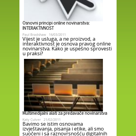
Osnovni principi online novinarstva:
INTERAKTIVNOST
Paul Bradshaw
16/03/2011
Vijest je usluga, a ne proizvod, a
interaktivnost je osnova pravog online
novinarstva. Kako je uspešno sprovesti
u praksi?
Multimedijalni alati za predavače novinarstva
Katy Culver
21/02/2011
Bavimo se istim osnovama
izvještavanja, pisanja i etike, ali smo
suočeni i sa raznovrsnošću digitalnih