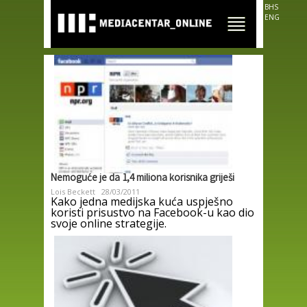
Skip to
BHS
main
ENG
content
Nemoguće je da 1,4 miliona korisnika griješi
Lois Beckett
28/03/2011
Kako jedna medijska kuća uspješno
koristi prisustvo na Facebook-u kao dio
svoje online strategije.