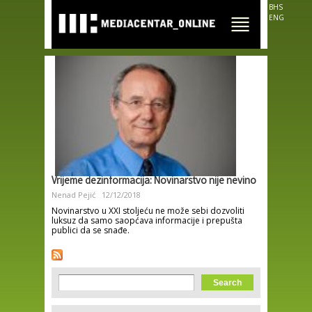
Skip to
BHS
main
ENG
content
Vrijeme dezinformacija: Novinarstvo nije nevino
Nenad Pejić
12/12/2018
Novinarstvo u XXI stoljeću ne može sebi dozvoliti
luksuz da samo saopćava informacije i prepušta
publici da se snađe.
Search form
Search