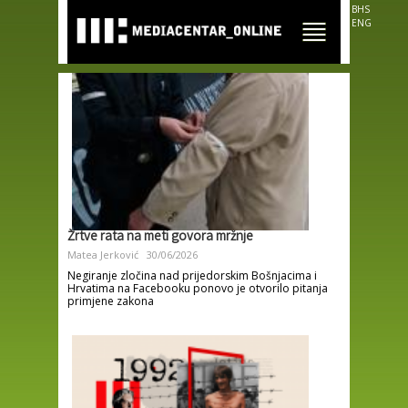
Skip to
BHS
main
ENG
content
Žrtve rata na meti govora mržnje
Matea Jerković
30/06/2026
Negiranje zločina nad prijedorskim Bošnjacima i
Hrvatima na Facebooku ponovo je otvorilo pitanja
primjene zakona