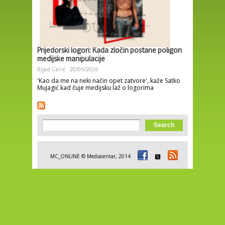
Prijedorski logori: Kada zločin postane poligon
medijske manipulacije
Rijad Cerić
20/05/2026
'Kao da me na neki način opet zatvore', kaže Satko
Mujagić kad čuje medijsku laž o logorima
Search form
Search
MC_ONLINE © Mediacentar, 2014