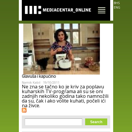
Skip to
BHS
main
ENG
content
Glavuša i kapućino
Namik Kabil
19/10/2011
Ne zna se tačno ko je kriv za poplavu
kuharskih TV-programa ali su se oni
zadnjih nekoliko godina tako namnožili
da su, čak i ako volite kuhati, počeli ići
na živce.
Search form
Search